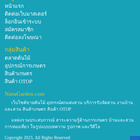
.
หน้าแรก
.
ติดต่อเว็บมาสเตอร์
.
ล็อกอินเข้าระบบ
สมัครสมาชิก
Thai flowers suppliers
ติดต่อลงโฆษณา
Thai flower supplier
Thai plants suppliers
กลุ่มสินค้า
Thai plants manufacturers
ตลาดต้นไม้
Thai flower wholesalers
อุปกรณ์การเกษตร
Thai plants wholesalers
สินค้าเกษตร
Thai flower exporter
สินค้า OTOP
Thai trees exporter
NanaGarden.com
Thai tree suppliers
เว็บไซต์ขายต้นไม้ อุปกรณ์ตกแต่งสวน บริการรับจัดสวน งานบ้าน
exporters of flower from Thailand
และสวน สินค้าเกษตร สินค้า OTOP
exporters of plant from Thailand
exporters of tree from Thailand
แหล่งรวมประสบการณ์ สาระความรู้ด้านการเกษตร บ้านและสวน
การท่องเที่ยว ในรูปแบบบทความ รูปภาพ และวีดีโอ
Copyright 2023, All Rights Reserved.