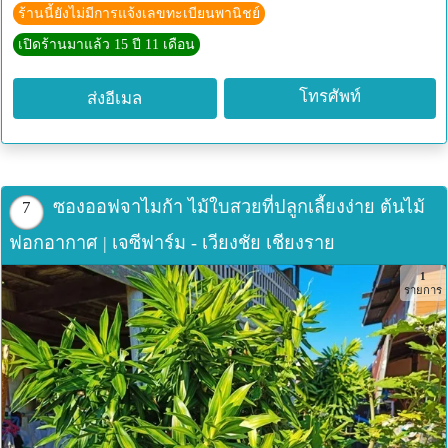
ร้านนี้ยังไม่มีการแจ้งเลขทะเบียนพานิชย์
เปิดร้านมาแล้ว 15 ปี 11 เดือน
โทรศัพท์
ส่งอีเมล
ซองออฟจาไมก้า ไม้ใบสวยที่ปลูกเลี้ยงง่าย ต้นไม้
7
ฟอกอากาศ | เจซีฟาร์ม - เวียงชัย เชียงราย
1
รายการ