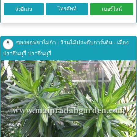
โทรศัพท์
ส่งอีเมล
เบอร์ไลน์
ซองออฟจาไมก้า | ร้านไม้ประดับการ์เด้น - เมือง
8
ปราจีนบุรี ปราจีนบุรี
1
รายการ