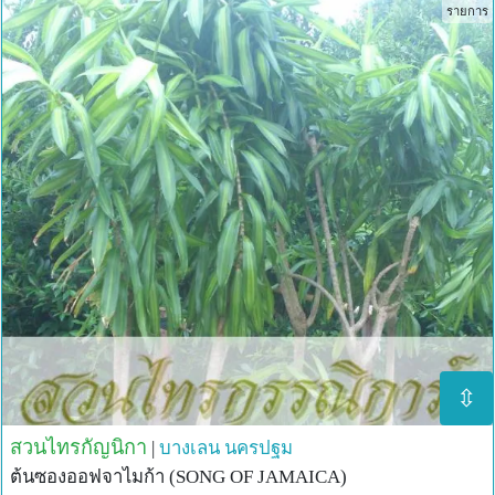
รายการ
⇳
สวนไทรกัญนิกา
|
บางเลน
นครปฐม
ต้นซองออฟจาไมก้า (SONG OF JAMAICA)