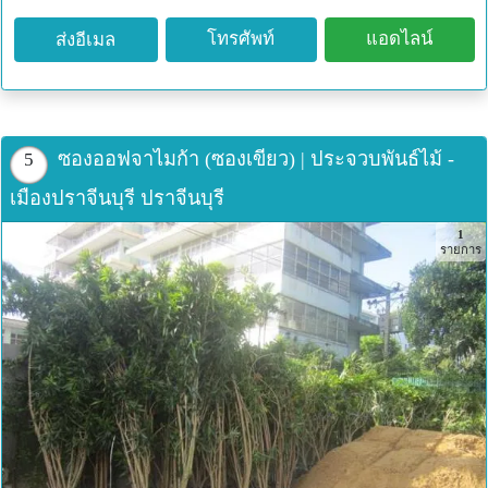
โทรศัพท์
แอดไลน์
ส่งอีเมล
ซองออฟจาไมก้า (ซองเขียว) | ประจวบพันธ์ไม้ -
5
เมืองปราจีนบุรี ปราจีนบุรี
1
รายการ