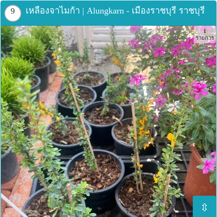
เหลืองจาไมก้า | Alungkarn - เมืองราชบุรี ราชบุรี
9
1
รายการ
⇳