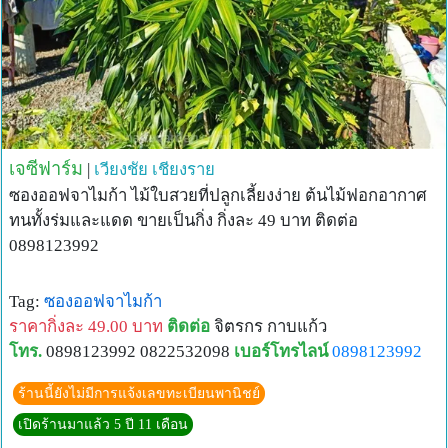
เจซีฟาร์ม
|
เวียงชัย
เชียงราย
ซองออฟจาไมก้า ไม้ใบสวยที่ปลูกเลี้ยงง่าย ต้นไม้ฟอกอากาศ
ทนทั้งร่มและแดด ขายเป็นกิ่ง กิ่งละ 49 บาท ติดต่อ
0898123992
Tag:
ซองออฟจาไมก้า
ราคากิ่งละ 49.00 บาท
ติดต่อ
จิตรกร กาบแก้ว
โทร.
0898123992 0822532098
เบอร์โทรไลน์
0898123992
ร้านนี้ยังไม่มีการแจ้งเลขทะเบียนพานิชย์
เปิดร้านมาแล้ว 5 ปี 11 เดือน