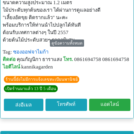
ขนาดความสูงประมาณ 1.2 เมตร
ไม้ประดับทุกต้นของเรา ได้ผ่านการดูแลอย่างดี
"เลี้ยงอัดขุย ติดรากแล้ว" นะคะ
พร้อมบริการให้ท่านนำไปปลูกได้ทันที
ต้อนรับเทศกาลต่างๆ ในปี 2557
ด้วยต้นไม้ประดับสวยๆ ราคาพิเศษ
ดูข้อความทั้งหมด
เหมาะสำหรับคนรักการจัดสวน เนรมิตสวนเขียวขจีในพริบตา
Tag:
ซองออฟจาไมก้า
ติดต่อที่คุณกัญนิกาได้เลยค่ะ
ติดต่อ
คุณกัญนิกา ธาราแสง
โทร.
0861694758 0861694758
Mobile : 086-1694758 (สะดวกที่สุดค่ะ)
ไอดีไลน์
kannikagarden
Line ID : kannikagarden
E-Mail :
kannika.lampaya@gmail.com
ร้านนี้ยังไม่มีการแจ้งเลขทะเบียนพานิชย์
ขอบพระคุณค่ะ
เปิดร้านมาแล้ว 13 ปี 5 เดือน
โทรศัพท์
แอดไลน์
ส่งอีเมล