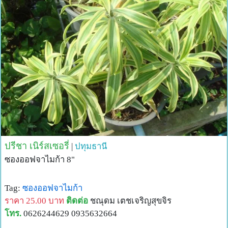
ปรีชา เนิร์สเซอรี่
|
ปทุมธานี
ซองออฟจาไมก้า 8"
Tag:
ซองออฟจาไมก้า
ราคา 25.00 บาท
ติดต่อ
ชณุดม เตชเจริญสุขจิร
โทร.
0626244629 0935632664