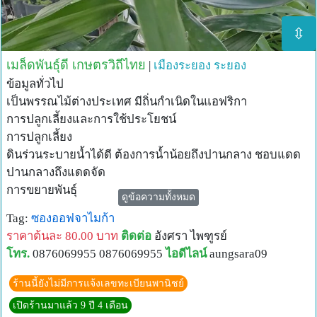
⇳
เมล็ดพันธุ์ดี เกษตรวิถีไทย
|
เมืองระยอง
ระยอง
ข้อมูลทั่วไป
เป็นพรรณไม้ต่างประเทศ มีถิ่นกำเนิดในแอฟริกา
การปลูกเลี้ยงและการใช้ประโยชน์
การปลูกเลี้ยง
ดินร่วนระบายน้ำได้ดี ต้องการน้ำน้อยถึงปานกลาง ชอบแดด
ปานกลางถึงแดดจัด
การขยายพันธุ์
ดูข้อความทั้งหมด
ปักชำ ตอนกิ่ง
Tag:
ซองออฟจาไมก้า
การใช้ประโยชน์
ราคาต้นละ 80.00 บาท
ติดต่อ
อังศรา ไพฑูรย์
ปลูกประดับสวน
โทร.
0876069955 0876069955
ไอดีไลน์
aungsara09
ร้านนี้ยังไม่มีการแจ้งเลขทะเบียนพานิชย์
เปิดร้านมาแล้ว 9 ปี 4 เดือน