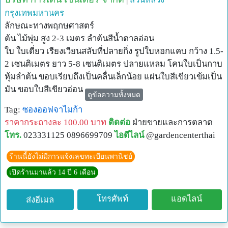
กรุงเทพมหานคร
ลักษณะทางพฤกษศาสตร์
ต้น ไม้พุ่ม สูง 2-3 เมตร ลำต้นสีน้ำตาลอ่อน
ใบ ใบเดี่ยว เรียงเวียนสลับที่ปลายกิ่ง รูปใบหอกแคบ กว้าง 1.5-
2 เซนติเมตร ยาว 5-8 เซนติเมตร ปลายแหลม โคนใบเป็นกาบ
หุ้มลำต้น ขอบเรียบถึงเป็นคลื่นเล็กน้อย แผ่นใบสีเขียวเข้มเป็น
มัน ขอบใบสีเขียวอ่อน
ดูข้อความทั้งหมด
ดอก ช่อดอกแบบช่อกระจะ ออกที่ปลายกิ่ง กลีบดอกโคนเชื่อม
Tag:
ซองออฟจาไมก้า
ติดกันเป็นหลอด สีขาวนวล มีกลิ่นหอม
ราคากระถางละ 100.00 บาท
ติดต่อ
ฝ่ายขายและการตลาด
ผล ผลแบบผลมีเนื้อฉ่ำน้ำ ทรงกลม มีหลายเมล็ด สีแดงอมส้ม
โทร.
023331125 0896699709
ไอดีไลน์
@gardencenterthai
ข้อมูลทั่วไป
เป็นพรรณไม้ต่างประเทศ มีถิ่นกำเนิดในแอฟริกา
ร้านนี้ยังไม่มีการแจ้งเลขทะเบียนพานิชย์
การปลูกเลี้ยงและการใช้ประโยชน์
เปิดร้านมาแล้ว 14 ปี 6 เดือน
การปลูกเลี้ยง ดินร่วนระบายน้ำได้ดี ต้องการน้ำน้อยถึงปาน
กลาง ชอบแดดปานกลางถึงแดดจัด
โทรศัพท์
แอดไลน์
ส่งอีเมล
การขยายพันธุ์ ปักชำ ตอนกิ่ง