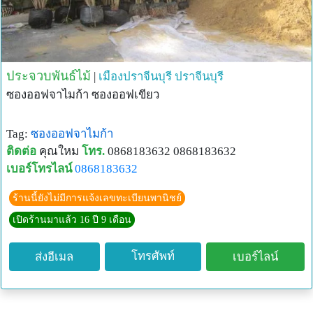
ประจวบพันธ์ไม้
|
เมืองปราจีนบุรี
ปราจีนบุรี
ซองออฟจาไมก้า ซองออฟเขียว
Tag:
ซองออฟจาไมก้า
ติดต่อ
คุณใหม
โทร.
0868183632 0868183632
เบอร์โทรไลน์
0868183632
ร้านนี้ยังไม่มีการแจ้งเลขทะเบียนพานิชย์
เปิดร้านมาแล้ว 16 ปี 9 เดือน
โทรศัพท์
ส่งอีเมล
เบอร์ไลน์