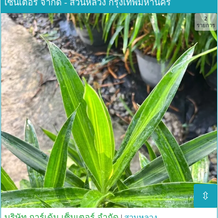
เซ็นเตอร์ จำกัด - สวนหลวง กรุงเทพมหานคร
2
รายการ
⇳
บริษัท การ์เด้น เซ็นเตอร์ จำกัด
|
สวนหลวง