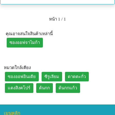
all year round. We cater to our clients’ needs from mini
gardens to office buildings and construction projects
without compromising on workmanship and delivery.
หน้า 1 / 1
Price :
Garden Location : Alungkarn Garden, Ratchaburi
คุณอาจสนใจสินค้าเหล่านี้
province, Thailand
ซองออฟจาไมก้า
Head Office : Bangkok, Thailand
Contact Details
Email :
alungkarn.garden@gmail.com
หมวดใกล้เคียง
Tel / Whatsapp : +66 94 562 2085
ซองออฟอินเดีย
ซีรูเลียม
ดาดตะกั่ว
Facebook : Alungkarn Garden
Instagram : Alungkarn Garden
แดงสิงคโปร์
ต้นกก
ต้นกกแก้ว
Youtube : Alungkarn Garden
Tiktok : Alungkarn Garden
Line : @alungkarn
Web :http://www.alungkarngarden.com
เมนูหลัก