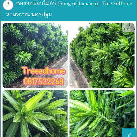
ซองออฟจาไมก้า (Song of Jamaica) | TreeAdHome
3
- สามพราน นครปฐม
1
รายการ
⇳