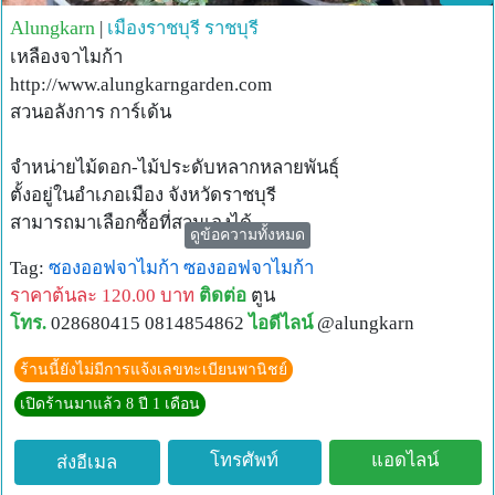
Alungkarn
|
เมืองราชบุรี
ราชบุรี
เหลืองจาไมก้า
http://www.alungkarngarden.com
สวนอลังการ การ์เด้น
จำหน่ายไม้ดอก-ไม้ประดับหลากหลายพันธุ์
ตั้งอยู่ในอำเภอเมือง จังหวัดราชบุรี
สามารถมาเลือกซื้อที่สวนเองได้
ดูข้อความทั้งหมด
เบอร์โทร 0945622085 , 028680415
Tag:
ซองออฟจาไมก้า
ซองออฟจาไมก้า
Line ID : @alungkarn
ราคาต้นละ 120.00 บาท
ติดต่อ
ตูน
โทร.
028680415 0814854862
ไอดีไลน์
@alungkarn
Alungkarn Garden is a floral wholesaler, distributor and
ร้านนี้ยังไม่มีการแจ้งเลขทะเบียนพานิชย์
exporter. We utilise organic farming techniques to provide a
เปิดร้านมาแล้ว 8 ปี 1 เดือน
wide range of floral products based in Thailand. We supply
fresh flowers to traders, florists, event organisers,
โทรศัพท์
แอดไลน์
ส่งอีเมล
landscapers as well as retail customers at wholesale prices