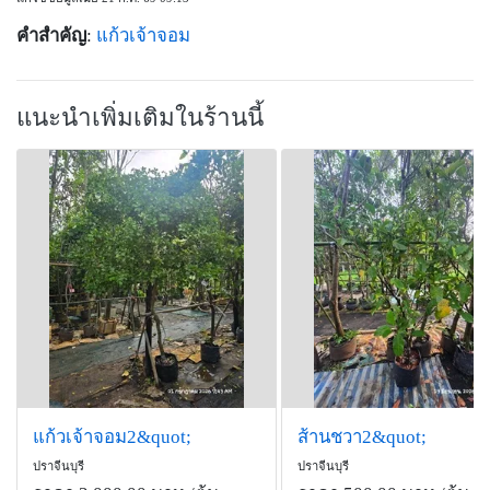
คำสำคัญ
:
แก้วเจ้าจอม
แนะนำเพิ่มเติมในร้านนี้
แก้วเจ้าจอม2&quot;
ส้านชวา2&quot;
ปราจีนบุรี
ปราจีนบุรี