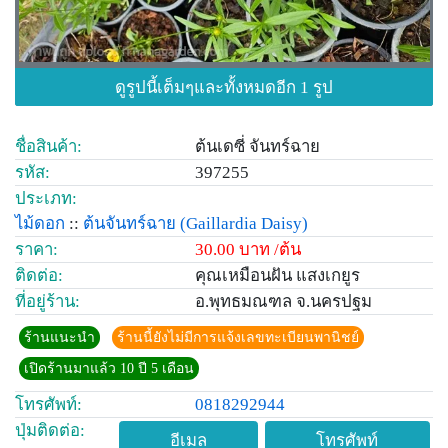
ดูรูปนี้เต็มๆและทั้งหมดอีก 1 รูป
ชื่อสินค้า:
ต้นเดซี่ จันทร์ฉาย
รหัส:
397255
ประเภท:
ไม้ดอก
::
ต้นจันทร์ฉาย
(Gaillardia Daisy)
ราคา:
30.00 บาท /ต้น
ติดต่อ:
คุณเหมือนฝัน แสงเกยูร
ที่อยู่ร้าน:
อ.พุทธมณฑล จ.นครปฐม
ร้านแนะนำ
ร้านนี้ยังไม่มีการแจ้งเลขทะเบียนพานิชย์
เปิดร้านมาแล้ว 10 ปี 5 เดือน
โทรศัพท์:
0818292944
ปุ่มติดต่อ:
อีเมล
โทรศัพท์