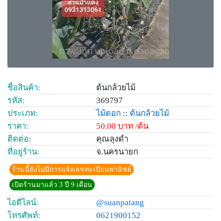
ชื่อสินค้า:
ต้นกล้วยไม้
รหัส:
369797
ประเภท:
ไม้ดอก
::
ต้นกล้วยไม้
ราคา:
50.00 บาท /ต้น
ติดต่อ:
คุณลุงดำ
ที่อยู่ร้าน:
จ.นครนายก
ร้านนี้ยังไม่มีการแจ้งเลขทะเบียนพานิชย์
เปิดร้านมาแล้ว 3 ปี 9 เดือน
ไอดีไลน์:
@suanpatang
โทรศัพท์:
0621900152