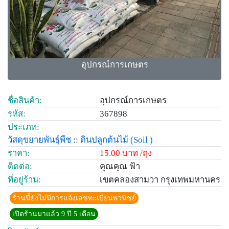
อุปกรณ์การเกษตร
ชื่อสินค้า:
อุปกรณ์การเกษตร
รหัส:
367898
ประเภท:
วัสดุขยายพันธุ์พืช
::
ดินปลูกต้นไม้
(Soil )
ราคา:
15.00 บาท /ถุง
ติดต่อ:
คุณคุณ ฟ้า
ที่อยู่ร้าน:
เขตคลองสามวา กรุงเทพมหานคร
ร้านนี้ยังไม่มีการแจ้งเลขทะเบียนพานิชย์
เปิดร้านมาแล้ว 9 ปี 5 เดือน