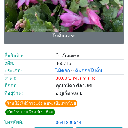
โบตั๋นแคระ
ชื่อสินค้า:
โบตั๋นแคระ
รหัส:
366716
ประเภท:
ไม้ดอก
::
ต้นดอกโบตั๋น
ราคา:
30.00 บาท /กระถาง
ติดต่อ:
คุณวนิดา ศิลาเลข
ที่อยู่ร้าน:
อ.ภูเรือ จ.เลย
ร้านนี้ยังไม่มีการแจ้งเลขทะเบียนพานิชย์
เปิดร้านมาแล้ว 4 ปี 9 เดือน
โทรศัพท์:
0641899644