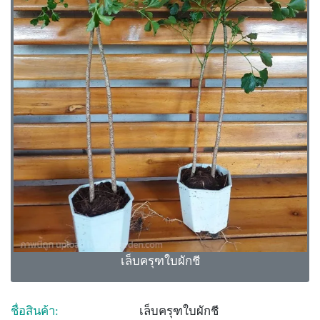
เล็บครุฑใบผักชี
ชื่อสินค้า:
เล็บครุฑใบผักชี