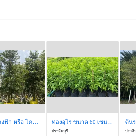
กระดิ่งนางฟ้า หรือ ไคร้ย้อย
ทองอุไร ขนาด 60 เซนติเมตร
ต้นร
ปราจีนบุรี
ปราจีน