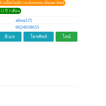
ร้านนี้ยังไม่มีการแจ้งเลขทะเบียนพานิชย์
12 ปี 3 เดือน
alissa125
0624058655
อีเมล
โทรศัพท์
ไลน์