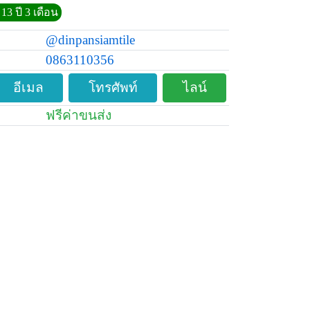
13 ปี 3 เดือน
@dinpansiamtile
0863110356
อีเมล
โทรศัพท์
ไลน์
ฟรีค่าขนส่ง