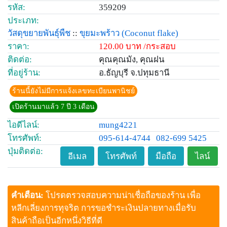
รหัส:
359209
ประเภท:
วัสดุขยายพันธุ์พืช
::
ขุยมะพร้าว
(Coconut flake)
ราคา:
120.00 บาท /กระสอบ
ติดต่อ:
คุณคุณมัง, คุณฝน
ที่อยู่ร้าน:
อ.ธัญบุรี จ.ปทุมธานี
ร้านนี้ยังไม่มีการแจ้งเลขทะเบียนพานิชย์
เปิดร้านมาแล้ว 7 ปี 3 เดือน
ไอดีไลน์:
mung4221
โทรศัพท์:
095-614-4744
082-699 5425
ปุ่มติดต่อ:
อีเมล
โทรศัพท์
มือถือ
ไลน์
คำเตือน:
โปรดตรวจสอบความน่าเชื่อถือของร้าน เพื่อ
หลีกเลี่ยงการทุจริต การขอชำระเงินปลายทางเมื่อรับ
สินค้าถือเป็นอีกหนึ่งวิธีที่ดี