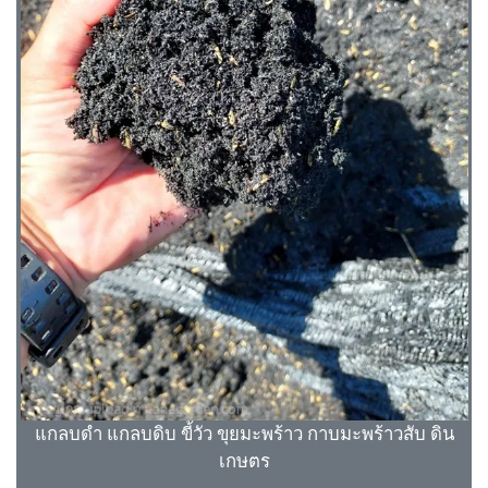
แกลบดำ แกลบดิบ ขี้วัว ขุยมะพร้าว กาบมะพร้าวสับ ดิน
เกษตร