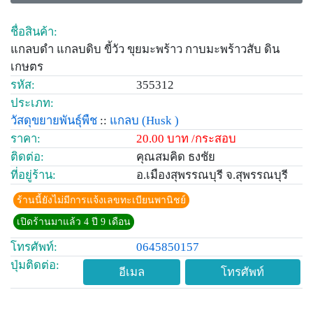
ชื่อสินค้า:
แกลบดำ แกลบดิบ ขี้วัว ขุยมะพร้าว กาบมะพร้าวสับ ดิน
เกษตร
รหัส:
355312
ประเภท:
วัสดุขยายพันธุ์พืช
::
แกลบ
(Husk )
ราคา:
20.00 บาท /กระสอบ
ติดต่อ:
คุณสมคิด ธงชัย
ที่อยู่ร้าน:
อ.เมืองสุพรรณบุรี จ.สุพรรณบุรี
ร้านนี้ยังไม่มีการแจ้งเลขทะเบียนพานิชย์
เปิดร้านมาแล้ว 4 ปี 9 เดือน
โทรศัพท์:
0645850157
ปุ่มติดต่อ:
อีเมล
โทรศัพท์