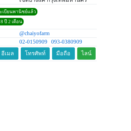
ทะเบียนพานิชย์แล้ว
8 ปี 2 เดือน
@chaiyofarm
02-0150909
093-0380909
อีเมล
โทรศัพท์
มือถือ
ไลน์