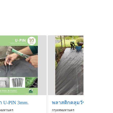
็ก U-PIN 3mm.
พลาสติกคลุมวัชพืช UV
ทพมหานคร
กรุงเทพมหานคร