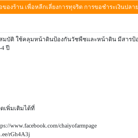
งร้าน เพื่อหลีกเลี่ยงการทุจริต การขอชำระเงินปลายทางเม
บัติ ใช้คลุมหน้าดินป้องกันวัชพืชและหน้าดิน มีสารป้
4 ปี
ิ่มเติมได้ที่
tps://www.facebook.com/chaiyofarmpage
in.ee/rGh4A3j