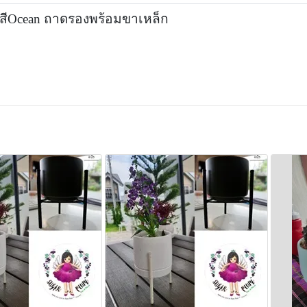
สีOcean ถาดรองพร้อมขาเหล็ก