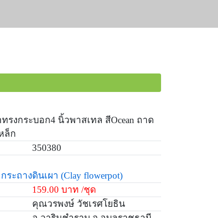
าทรงกระบอก4 นิ้วพาสเทล สีOcean ถาด
หล็ก
350380
กระถางดินเผา
(Clay flowerpot)
159.00 บาท /ชุด
คุณวรพงษ์ วัชเรศโยธิน
อ.วารินชำราบ จ.อุบลราชธานี