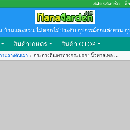
สมัครสมาชิก
ล็
น บ้านและสวน ไม้ดอกไม้ประดับ อุปกรณ์ตกแต่งสวน อุ
สินค้าเกษตร
สินค้า OTOP
กระถางดินเผา
/
กระถางดินเผาทรงกระบอก4 นิ้วพาสเทล สีOcean ถาดรองพร้อมขาเหล็ก รหัส.350380