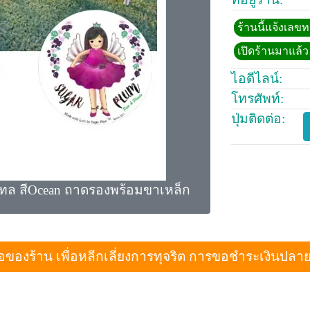
ร้านนี้แจ้งเลข
เปิดร้านมาแล้ว 
ไอดีไลน์:
โทรศัพท์:
ปุ่มติดต่อ:
ทล สีOcean ถาดรองพร้อมขาเหล็ก
งร้าน เพื่อหลีกเลี่ยงการทุจริต การขอชำระเงินปลายทางเม