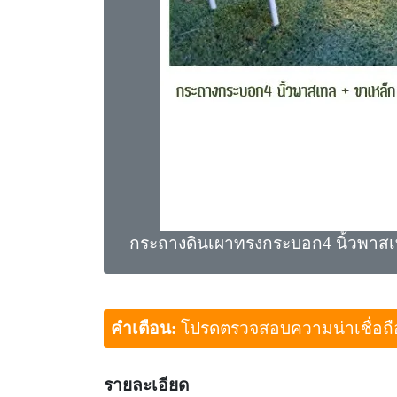
กระถางดินเผาทรงกระบอก4 นิ้วพาสเ
คำเตือน:
โปรดตรวจสอบความน่าเชื่อถือขอ
รายละเอียด