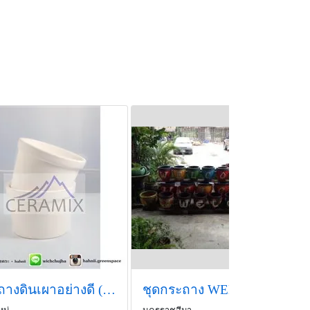
กระถางดินเผาอย่างดี (ไม่เคลือบ) จากร้าน Ceramix
ชุดกระถาง WELCOME