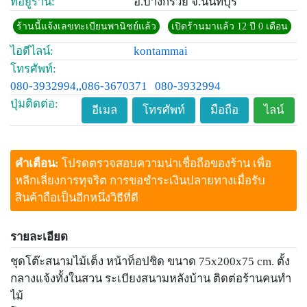
ที่อยู่ร้าน:
อ.บางกรวย จ.นนทบุรี
ร้านนี้แจ้งเลขทะเบียนพานิชย์แล้ว
เปิดร้านมาแล้ว 12 ปี 0 เดือน
ไอดีไลน์:
kontammai
โทรศัพท์:
080-3932994,,086-3670371
080-3932994
ปุ่มติดต่อ:
อีเมล
โทรศัพท์
มือถือ
ไลน์
คำเตือน:
โปรดตรวจสอบความน่าเชื่อถือของร้าน เพื่อ
หลีกเลี่ยงการทุจริต การขอชำระเงินปลายทางเมื่อรับ
สินค้าถือเป็นอีกหนึ่งวิธีที่ดี
รายละเอียด
ชุดโต๊ะสนามไม้เต็ง หน้าท็อปชิด ขนาด 75x200x75 cm. ตั้ง
กลางแจ้งทั้งในสวน ระเบียงสนามหลังบ้าน ติดต่อร้านคนทำ
ไม้