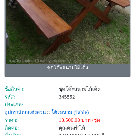
ชุดโต๊ะสนามไม้เต็ง
ชื่อสินค้า:
ชุดโต๊ะสนามไม้เต็ง
รหัส:
345552
ประเภท:
อุปกรณ์ตกแต่งสวน
::
โต๊ะสนาม
(Table)
ราคา:
13,500.00 บาท /ชุด
ติดต่อ:
คุณคนทำไม้