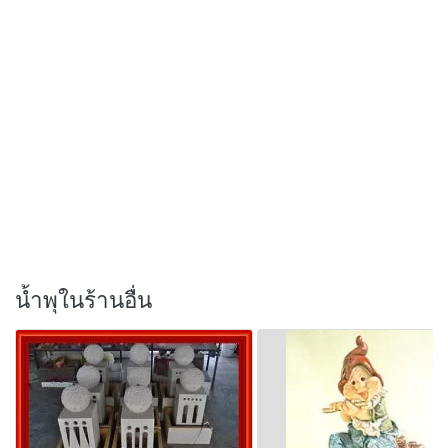
น้ำพุในร้านอื่น