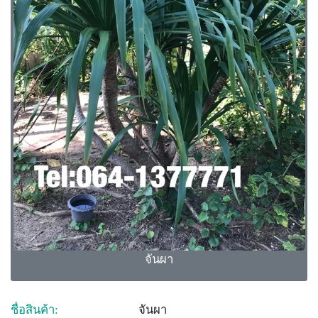
จันผา
ชื่อสินค้า:
จันผา