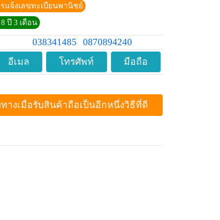
ีการแจ้งเลขทะเบียนพานิชย์
8 ปี 3 เดือน
038341485
0870894240
อีเมล
โทรศัพท์
มือถือ
ื่อรับสินค้าถือเป็นอีกหนึ่งวิธีที่ดี