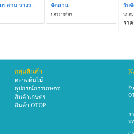
รับออกแบบสวน วางระบบน้ำ
จัดสวน
นครราชสีมา
นนทบุร
ราค
กลุ่มสินค้า
N
ตลาดต้นไม้
อุปกรณ์การเกษตร
รั
O
สินค้าเกษตร
สินค้า OTOP
กา
บท
Co