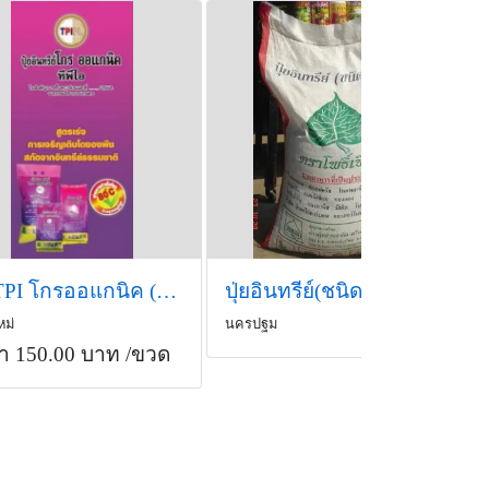
ปุ๋ย TPI โกรออแกนิค (1ลิตร)
ปุ่ยอินทรีย์(ชนิดเม็ด)ตราโพธิ์เขียว
หม่
นครปฐม
า 150.00 บาท
/ขวด