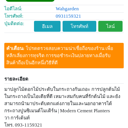
ไอดีไลน์:
Wahgarden
โทรศัพท์:
0931159321
ปุ่มติดต่อ:
อีเมล
โทรศัพท์
ไลน์
คำเตือน:
โปรดตรวจสอบความน่าเชื่อถือของร้าน เพื่อ
หลีกเลี่ยงการทุจริต การขอชำระเงินปลายทางเมื่อรับ
สินค้าถือเป็นอีกหนึ่งวิธีที่ดี
รายละเอียด
มาปลูกไม้ดอกไม้ประดับในกระถางกันเถอะ การปลูกต้นไม้
ในกระถางเป็นไอเดียที่ดี เหมาะสมกับคนที่รักต้นไม้ และยัง
สามารถนำมาประดับตกแต่งภายในและนอกอาคารได้
กระถางปูนซิเมนต์โมเดิร์น | Modern Cement Planters
วา การ์เด้นท์
โทร. 093-1159321