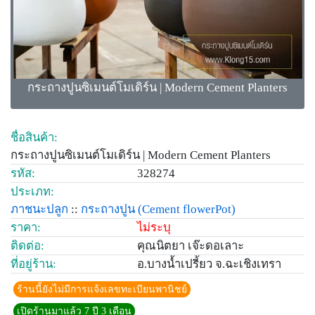
กระถางปูนซิเมนต์โมเดิร์น | Modern Cement Planters
ชื่อสินค้า:
กระถางปูนซิเมนต์โมเดิร์น | Modern Cement Planters
รหัส:
328274
ประเภท:
ภาชนะปลูก
::
กระถางปูน
(Cement flowerPot)
ราคา:
ไม่ระบุ
ติดต่อ:
คุณนิตยา เจ๊ะดอเลาะ
ที่อยู่ร้าน:
อ.บางน้ำเปรี้ยว จ.ฉะเชิงเทรา
ร้านนี้ยังไม่มีการแจ้งเลขทะเบียนพานิชย์
เปิดร้านมาแล้ว 7 ปี 3 เดือน