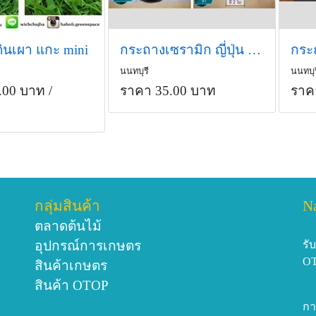
ินเผา แกะ mini
กระถางเซรามิก ญี่ปุ่น (เจาะรู ฟรี) -20-
นนทบุรี
นนทบุร
.00 บาท
/
ราคา 35.00 บาท
ราค
กลุ่มสินค้า
N
ตลาดต้นไม้
อุปกรณ์การเกษตร
รั
O
สินค้าเกษตร
สินค้า OTOP
กา