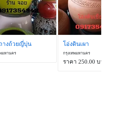
างถ้วยญี่บุ่น
โอ่งดินเผา
ทพมหานคร
กรุงเทพมหานคร
ราคา 250.00 บาท
/ชิ้น