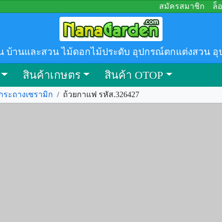
สมัครสมาชิก
ล็
น บ้านและสวน ไม้ดอกไม้ประดับ อุปกรณ์ตกแต่งสวน อุ
สินค้าเกษตร
สินค้า OTOP
กระถางเซรามิก
/
ถ้วยกาแฟ รหัส.326427