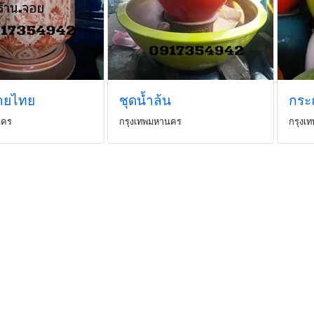
ายไทย
ชุดน้ำล้น
กระถ
นคร
กรุงเทพมหานคร
กรุงเ