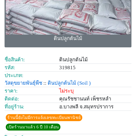
ดินปลูกต้นไม้
ชื่อสินค้า:
ดินปลูกต้นไม้
รหัส:
319815
ประเภท:
วัสดุขยายพันธุ์พืช
::
ดินปลูกต้นไม้
(Soil )
ราคา:
ไม่ระบุ
ติดต่อ:
คุณรัชชานนท์ เพ็ชรหลำ
ที่อยู่ร้าน:
อ.บางพลี จ.สมุทรปราการ
ร้านนี้ยังไม่มีการแจ้งเลขทะเบียนพานิชย์
เปิดร้านมาแล้ว 6 ปี 10 เดือน