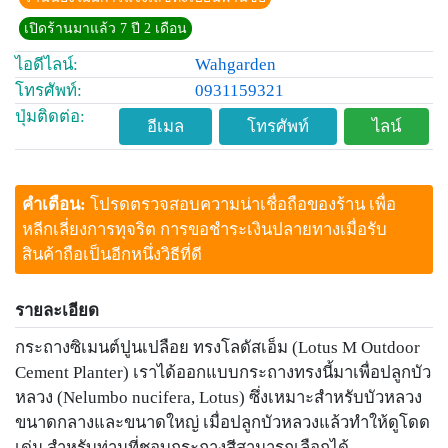
เปิดร้านมาแล้ว 7 ปี 2 เดือน
ไอดีไลน์:
Wahgarden
โทรศัพท์:
0931159321
ปุ่มติดต่อ:
อีเมล
โทรศัพท์
ไลน์
คำเตือน:
โปรดตรวจสอบความน่าเชื่อถือของร้าน เพื่อ
หลีกเลี่ยงการทุจริต การขอชำระเงินปลายทางเมื่อรับ
สินค้าถือเป็นอีกหนึ่งวิธีที่ดี
รายละเอียด
กระถางซิเมนต์ปูนเปลือย ทรงโลดัสเอ็ม (Lotus M Outdoor
Cement Planter) เราได้ออกแบบกระถางทรงนี้มาเพื่อปลูกบัว
หลวง (Nelumbo nucifera, Lotus) ซึ่งเหมาะสำหรับบัวหลวง
ขนาดกลางและขนาดใหญ่ เมื่อปลูกบัวหลวงแล้วทำให้ดูโดด
เด่น สำหรับท่านที่ชอบกระถางสีสามารถเลือกได้