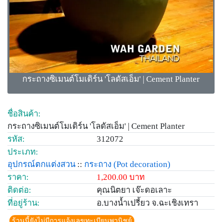
กระถางซิเมนต์โมเดิร์น 'โลดัสเอ็ม' | Cement Planter
ชื่อสินค้า:
กระถางซิเมนต์โมเดิร์น 'โลดัสเอ็ม' | Cement Planter
รหัส:
312072
ประเภท:
อุปกรณ์ตกแต่งสวน
::
กระถาง
(Pot decoration)
ราคา:
1,200.00 บาท
ติดต่อ:
คุณนิตยา เจ๊ะดอเลาะ
ที่อยู่ร้าน:
อ.บางน้ำเปรี้ยว จ.ฉะเชิงเทรา
ร้านนี้ยังไม่มีการแจ้งเลขทะเบียนพานิชย์