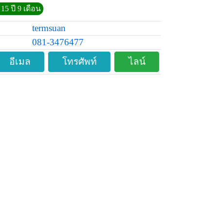
15 ปี 9 เดือน
termsuan
081-3476477
อีเมล
โทรศัพท์
ไลน์