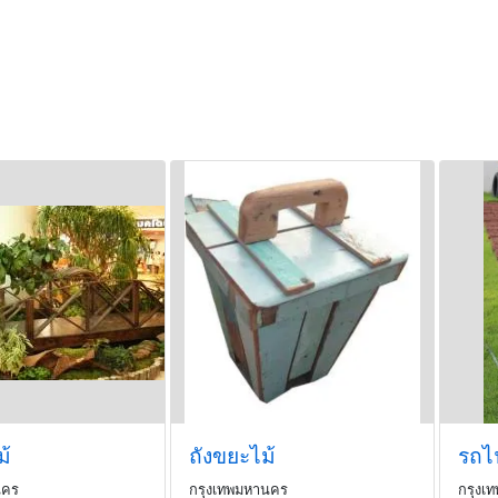
้
ถังขยะไม้
รถไ
นคร
กรุงเทพมหานคร
กรุงเ