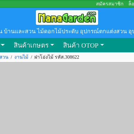
สมัครสมาชิก
ล็
น บ้านและสวน ไม้ดอกไม้ประดับ อุปกรณ์ตกแต่งสวน อุ
สินค้าเกษตร
สินค้า OTOP
งสวน
/
งานไม้
/
ฝาโอ่งไม้ รหัส.308622