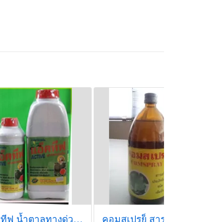
แอคทีฟ น้ำตาลทางด่วน ฉีดได้ทุกช่วง เป็นอาหารจานด่วนสำหรับพืช
คอมสเปรยฺ็ สารจับใบคุณภาพ