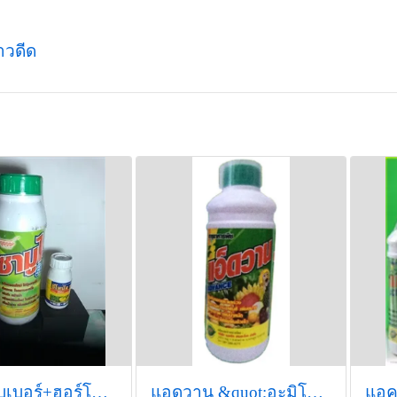
้าวดีด
ซามูไรรับเบอร์+ฮอร์โมนเร่งน้ำยาง
แอดวาน &quot;อะมิโนพลัส+น้ำตาลทางด่วน&quot; ชุดเตรียมความพร้อมต้น