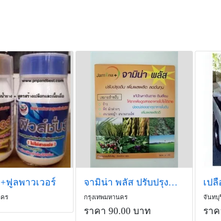
น3+ฟูลพาวเวอร์
จามิน่า พลัส ปรับปรุงบำรุงดิน
เปล
นคร
กรุงเทพมหานคร
จันทบุร
ราคา 90.00 บาท
ราค