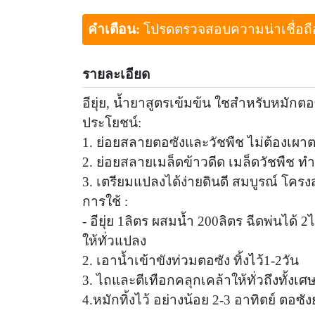
คำเตือน:
โปรดตรวจสอบความน่าเชื่อถือขอ
รายละเอียด
อียุ่ย, น้ำยาสูตรเข้มข้น ใชสำหรับหมักต
ประโยชน์:
1. ย่อยสลายตอซังและวัชพืช ไม่ต้องเผาต
2. ย่อยสลายเมล็ดข้าวดีด เมล็ดวัชพืช 
3. เตรียมแปลงได้ง่ายดินดี สมบูรณ์ โครงส
การใช้ :
- อียุ่ย 1ลิตร ผสมน้ำ 200ลิตร ฉีดพ่นได้
ให้ทั่วแปลง
2. เอาน้ำเข้าขังท่วมตอซัง ทิ้งไว้1-2วัน
3. ไถและตีเทือกคลุกเคล้าให้ทั่วถึงทั้ง
4.หมักทิ้งไว้ อย่างน้อย 2-3 อาทิตย์ ตอซ