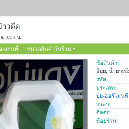
ข้าวดีด
18, 07:51 น.
อ-แผนที่
หมวดสินค้าในร้าน
ชื่อสินค้า:
อียุ่ย, น้ำยาเ
รหัส:
ประเภท:
ปุ๋ย-ฮอร์โมนพ
ราคา:
ติดต่อ:
ที่อยู่ร้าน: