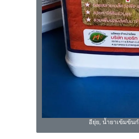
อียุ่ย, น้ำยาเข้มข้น