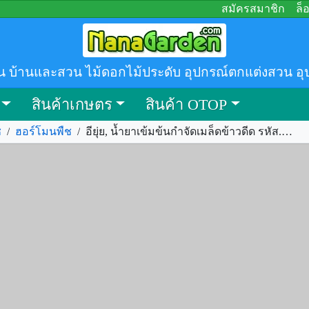
สมัครสมาชิก
ล็
น บ้านและสวน ไม้ดอกไม้ประดับ อุปกรณ์ตกแต่งสวน อุ
สินค้าเกษตร
สินค้า OTOP
ช
/
ฮอร์โมนพืช
/
อียุ่ย, น้ำยาเข้มข้นกำจัดเมล็ดข้าวดีด รหัส.303138