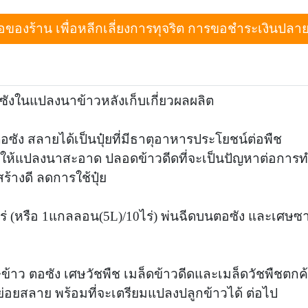
งร้าน เพื่อหลีกเลี่ยงการทุจริต การขอชำระเงินปลายทางเม
อซังในแปลงนาข้าวหลังเก็บเกี่ยวผลผลิต
อซัง สลายได้เป็นปุ๋ยที่มีธาตุอาหารประโยชน์ต่อพืช
ทำให้แปลงนาสะอาด ปลอดข้าวดีดที่จะเป็นปัญหาต่อการท
ร้างดี ลดการใช้ปุ๋ย
 2ไร่ (หรือ 1แกลลอน(5L)/10ไร่) พ่นฉีดบนตอซัง และเศษซา
เศษข้าว ตอซัง เศษวัชพืช เมล็ดข้าวดีดและเมล็ดวัชพืชตกค
ังย่อยสลาย พร้อมที่จะเตรียมแปลงปลูกข้าวได้ ต่อไป