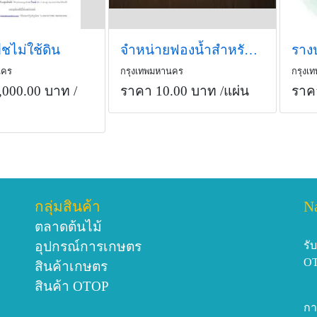
ืชไม่ใช้ดิน
จำหน่ายฟองน้ำสำหรับเพาะปลูก ฯลฯ
ราง
นคร
กรุงเทพมหานคร
กรุงเ
,000.00 บาท
/
ราคา 10.00 บาท
/แผ่น
ราค
กลุ่มสินค้า
N
ตลาดต้นไม้
อุปกรณ์การเกษตร
รั
O
สินค้าเกษตร
สินค้า OTOP
กา