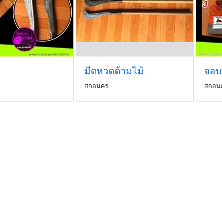
มีดหวดด้ามไม้
จอบ
สกลนคร
สกลน