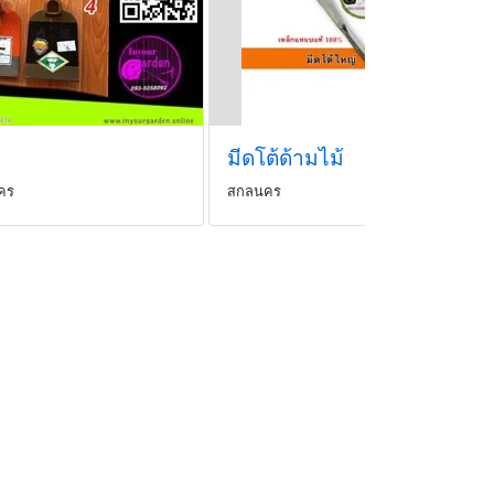
มีดโต้ด้ามไม้
คร
สกลนคร