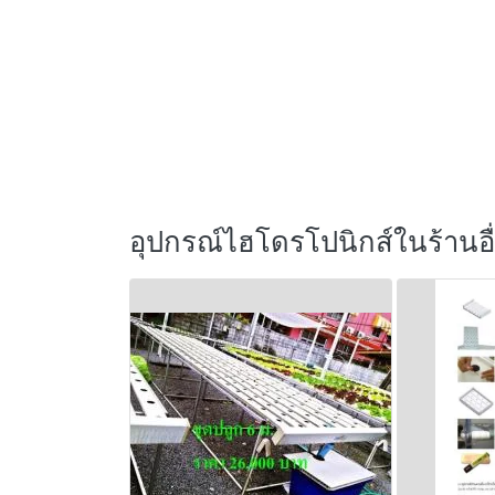
อุปกรณ์ไฮโดรโปนิกส์ในร้านอื