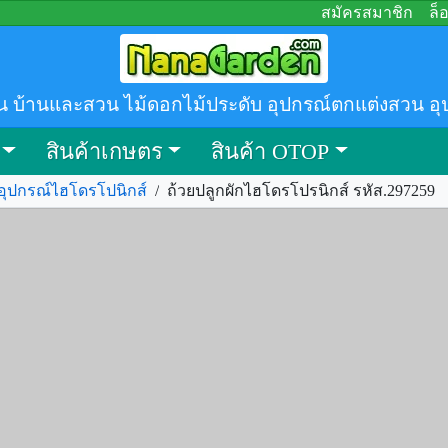
สมัครสมาชิก
ล็
น บ้านและสวน ไม้ดอกไม้ประดับ อุปกรณ์ตกแต่งสวน อุ
สินค้าเกษตร
สินค้า OTOP
อุปกรณ์ไฮโดรโปนิกส์
/
ถ้วยปลูกผักไฮโดรโปรนิกส์ รหัส.297259