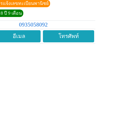
ีการแจ้งเลขทะเบียนพานิชย์
8 ปี 9 เดือน
0935058092
อีเมล
โทรศัพท์