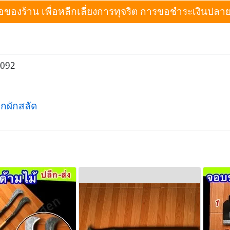
งร้าน เพื่อหลีกเลี่ยงการทุจริต การขอชำระเงินปลายทางเม
8092
ูกผักสลัด