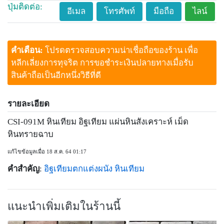
ปุ่มติดต่อ:
อีเมล
โทรศัพท์
มือถือ
ไลน์
คำเตือน:
โปรดตรวจสอบความน่าเชื่อถือของร้าน เพื่อ
หลีกเลี่ยงการทุจริต การขอชำระเงินปลายทางเมื่อรับ
สินค้าถือเป็นอีกหนึ่งวิธีที่ดี
รายละเอียด
CSI-091M หินเทียม อิฐเทียม แผ่นหินสังเคราะห์ เม็ด
หินทรายฉาบ
แก้ไขข้อมูลเมื่อ 18 ส.ค. 64 01:17
คำสำคัญ
:
อิฐเทียมตกแต่งผนัง
หินเทียม
แนะนำเพิ่มเติมในร้านนี้