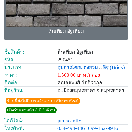
หินเทียม อิฐเทียม
ชื่อสินค้า:
หินเทียม อิฐเทียม
รหัส:
290451
ประเภท:
อุปกรณ์ตกแต่งสวน
::
อิฐ
(Brick)
ราคา:
1,500.00 บาท /กล่อง
ติดต่อ:
คุณจุลพงศ์ กิตติวรกุล
ที่อยู่ร้าน:
อ.เมืองสมุทรสาคร จ.สมุทรสาคร
ร้านนี้ยังไม่มีการแจ้งเลขทะเบียนพานิชย์
เปิดร้านมาแล้ว 8 ปี 3 เดือน
ไอดีไลน์:
junlacanfly
โทรศัพท์:
034-494-446
099-152-9936