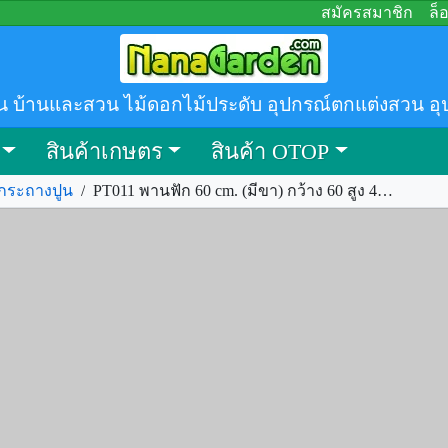
สมัครสมาชิก
ล็
น บ้านและสวน ไม้ดอกไม้ประดับ อุปกรณ์ตกแต่งสวน อุ
สินค้าเกษตร
สินค้า OTOP
กระถางปูน
/
PT011 พานฟัก 60 cm. (มีขา) กว้าง 60 สูง 40 เซนติเมตร ราคา 1, รหัส.285209