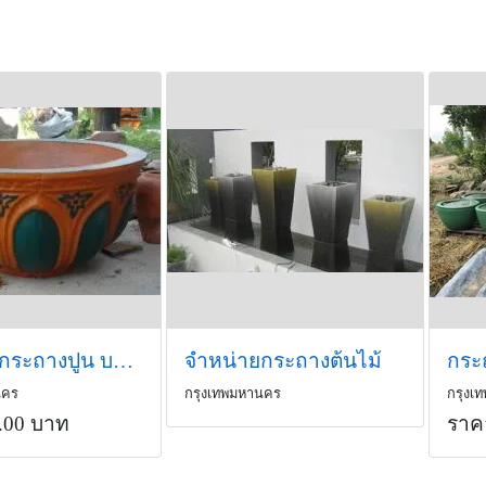
จำหน่ายกระถางปูน บอนไซ
จำหน่ายกระถางต้นไม้
กระถ
นคร
กรุงเทพมหานคร
กรุงเ
.00 บาท
ราค