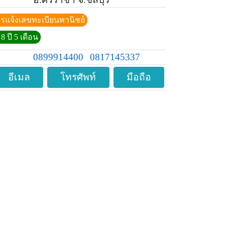
ีการแจ้งเลขทะเบียนพานิชย์
8 ปี 5 เดือน
0899914400
0817145337
อีเมล
โทรศัพท์
มือถือ