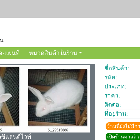
 น.
อ-แผนที่
หมวดสินค้าในร้าน
ชื่อสินค้า:
รหัส:
ประเภท:
ราคา:
ติดต่อ:
ที่อยู่ร้าน:
ร้านนี้ยังไม่ม
วซีแลนด์ไวท์
เปิดร้านมาแล้ว 