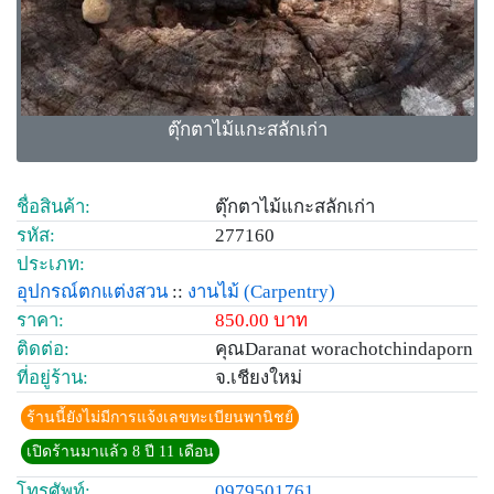
ตุ๊กตาไม้แกะสลักเก่า
ชื่อสินค้า:
ตุ๊กตาไม้แกะสลักเก่า
รหัส:
277160
ประเภท:
อุปกรณ์ตกแต่งสวน
::
งานไม้
(Carpentry)
ราคา:
850.00 บาท
ติดต่อ:
คุณDaranat worachotchindaporn
ที่อยู่ร้าน:
จ.เชียงใหม่
ร้านนี้ยังไม่มีการแจ้งเลขทะเบียนพานิชย์
เปิดร้านมาแล้ว 8 ปี 11 เดือน
โทรศัพท์:
0979501761