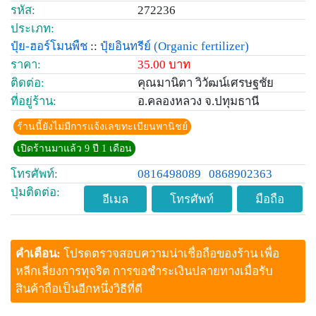
รหัส:
272236
ประเภท:
ปุ๋ย-ฮอร์โมนพืช
::
ปุ๋ยอินทรีย์
(Organic fertilizer)
ราคา:
35.00 บาท
ติดต่อ:
คุณมานิตา วิวัฒน์เศรษฐชัย
ที่อยู่ร้าน:
อ.คลองหลวง จ.ปทุมธานี
ร้านนี้ยังไม่มีการแจ้งเลขทะเบียนพานิชย์
เปิดร้านมาแล้ว 9 ปี 1 เดือน
โทรศัพท์:
0816498089
0868902363
ปุ่มติดต่อ:
อีเมล
โทรศัพท์
มือถือ
คำเตือน:
โปรดตรวจสอบความน่าเชื่อถือของร้าน เพื่อ
หลีกเลี่ยงการทุจริต การขอชำระเงินปลายทางเมื่อรับ
สินค้าถือเป็นอีกหนึ่งวิธีที่ดี