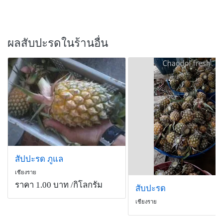
ผลสับปะรดในร้านอื่น
สัปปะรด ภูแล
เชียงราย
ราคา 1.00 บาท
/กิโลกรัม
สับปะรด
เชียงราย