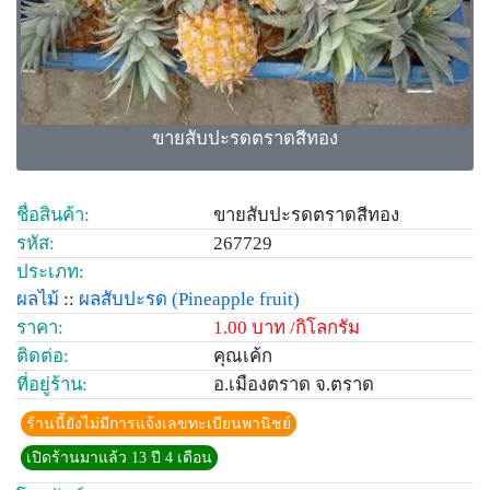
ขายสับปะรดตราดสีทอง
ชื่อสินค้า:
ขายสับปะรดตราดสีทอง
รหัส:
267729
ประเภท:
ผลไม้
::
ผลสับปะรด
(Pineapple fruit)
ราคา:
1.00 บาท /กิโลกรัม
ติดต่อ:
คุณเค้ก
ที่อยู่ร้าน:
อ.เมืองตราด จ.ตราด
ร้านนี้ยังไม่มีการแจ้งเลขทะเบียนพานิชย์
เปิดร้านมาแล้ว 13 ปี 4 เดือน