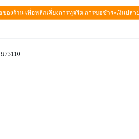
งร้าน เพื่อหลีกเลี่ยงการทุจริต การขอชำระเงินปลายทางเม
ฐม73110