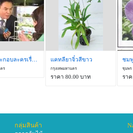
สินค้าประกอบละครเรื่องบันไดดอกรัก
แคทลียาจิ๋วสีขาว
ชมพ
นคร
กรุงเทพมหานคร
ชุมพร
ราคา 80.00 บาท
ราค
กลุ่มสินค้า
N