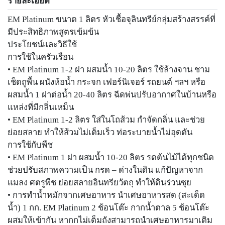
รายละเอียด
EM Platinum ขนาด 1 ลิตร หัวเชื้อจุลินทรีย์กลุ่มสร้างสรรค์ที่
มีประสิทธิภาพสูตรเข้มข้น
ประโยชน์และวิธีใช้
การใช้ในครัวเรือน
• EM Platinum 1-2 ฝา ผสมน้ำ 10-20 ลิตร ใช้ล้างจาน ชาม
เช็ดถูพื้น ผนังห้อน้ำ กระจก เฟอร์นิเจอร์ รถยนต์ ฯลฯ หรือ
ผสมน้ำ 1 ฝาต่อน้ำ 20-40 ลิตร ฉีดพ่นปรับอากาศในบ้านหรือ
แหล่งที่มีกลิ่นเหม็น
• EM Platinum 1-2 ลิตร ใส่ในโถส้วม กำจัดกลิ่น และช่วย
ย่อยสลาย ทำให้ส้วมไม่เต็มเร็ว ท่อระบายน้ำไม่อุดตัน
การใช้กับพืช
• EM Platinum 1 ฝา ผสมน้ำ 10-20 ลิตร รดต้นไม้ได้ทุกชนิด
ช่วยปรับสภาพความเป็น กรด – ด่างในดิน แก้ปัญหาจาก
แมลง ศตรูพืช ย่อยสลายอินทรียวัตถุ ทำให้ดินร่วนซุย
• การทำน้ำหมักจากเศษอาหาร นำเศษอาหารสด (สะเด็ด
น้ำ) 1 กก. EM Platinum 2 ช้อนโต๊ะ กากน้ำตาล 5 ช้อนโต๊ะ
ผสมให้เข้ากัน หากกไม่เต็มถังสามารถนำเศษอาหารมาเติม