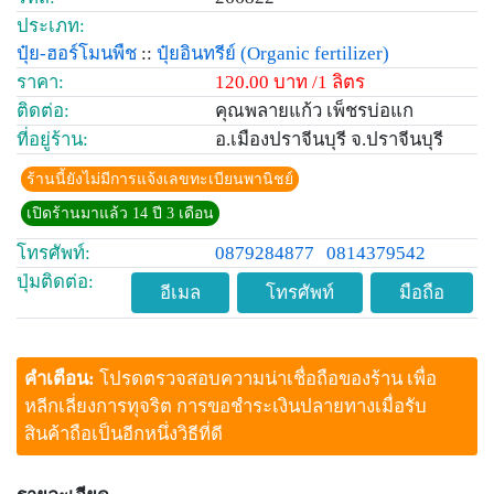
ประเภท:
ปุ๋ย-ฮอร์โมนพืช
::
ปุ๋ยอินทรีย์
(Organic fertilizer)
ราคา:
120.00 บาท /1 ลิตร
ติดต่อ:
คุณพลายแก้ว เพ็ชรบ่อแก
ที่อยู่ร้าน:
อ.เมืองปราจีนบุรี จ.ปราจีนบุรี
ร้านนี้ยังไม่มีการแจ้งเลขทะเบียนพานิชย์
เปิดร้านมาแล้ว 14 ปี 3 เดือน
โทรศัพท์:
0879284877
0814379542
ปุ่มติดต่อ:
อีเมล
โทรศัพท์
มือถือ
คำเตือน:
โปรดตรวจสอบความน่าเชื่อถือของร้าน เพื่อ
หลีกเลี่ยงการทุจริต การขอชำระเงินปลายทางเมื่อรับ
สินค้าถือเป็นอีกหนึ่งวิธีที่ดี