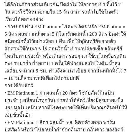
ได้อีกในอัตราส่วนเดียวกัน ปิดฝาไม่ให้อากาศเข้า ทิ้งไว้ 7
วัน ควรใช้ให้หมดภายใน 15 วัน สามารถนำไปใช้ในครัว
เรือนได้หลายอย่าง
• การย่อยฟาง EM Platinum ไร่ละ 5 ลิตร หรือ EM Platinum
5 ลิตร ผสมกากน้ำตาล 5 กิโลกรัมผสมน้ำ 200 ลิตร ปิดฝาให้
สนิทหมักทิ้งไว้อย่างน้อย 1 คืน เพื่อให้จุลินทรีย์ขยายตัว
สัดส่วนใช้กับนา 5 ไร่ ตอนวิดน้ำเข้านาปล่อยเชื้อ จุลินทรีย์
ไหลไปตามร่องน้ำ หรือเดินสาดรอบๆ นา ใช้รถไถหรือรถตีน
ตะขาบมาย่ำ ย่ำหยาบ 1 ครั้ง ให้ฟางจมลงไปในดิน น้ำสูง
เฉลี่ยประมาณ 5 ซม. ฟางจึงจะเน่าเปื่อย จากนั้นหมักทิ้งไว้ 7
– 10 วันก็สามารถตีเทือกได้ตามปกติ
การใช้กับสัตว์
• EM Platinum 1 ฝา ผสมน้ำ 20 ลิตร ใช้กับสัตว์กินเป็น
ประจำ (เผลี่ยนน้ำทุกวัน) ช่วยทำให้สัตว์เลี้ยงมีสุขภาพแข็ง
แรง มูลไม่เหม็น หากมีโรคระบาดให้เพิ่มปริมาณจุลินทรีย์ให้
เข้มข้นขึ้นอีก
• EM Platinum 1 ลิตร ผสมน้ำ 500 ลิตร ล้างคอก ฟาร์ม
ปศุสัตว์ หรือนำไปอาบน้ำกำจัดกลิ่นสาบ กลิ่นคาว ของสัตว์