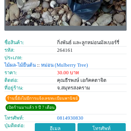
ชื่อสินค้า:
กิ่งพันธ์ และลูกหม่อนมัลเบอร์รี่
รหัส:
264161
ประเภท:
ไม้ผล-ไม้ยืนต้น
::
หม่อน
(Mulberry Tree)
ราคา:
30.00 บาท
ติดต่อ:
คุณธีรพงษ์ เอกัคคตาจิต
ที่อยู่ร้าน:
จ.สมุทรสงคราม
ร้านนี้ยังไม่มีการแจ้งเลขทะเบียนพานิชย์
เปิดร้านมาแล้ว 9 ปี 7 เดือน
โทรศัพท์:
0814930830
ปุ่มติดต่อ:
อีเมล
โทรศัพท์