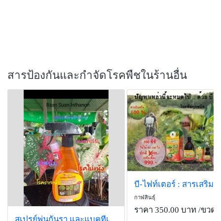
สารป้องกันและกำจัดโรคพืชในร้านอื่น
กาฬสินธุ์
ราคา 350.00 บาท
/ขวด
สเปรย์พ่นกันรา และแบคทีเรีย ออร์คิด โกลด์เด้น 500ซีซี