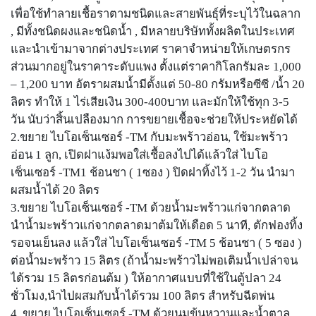
เพื่อใช้ทำลายเชื้อราตามชนิดและสายพันธุ์ที่ระบุไว้ในฉลาก
, มีทั้งชนิดผงและชนิดน้ำ , มีหลายบริษัททั้งผลิตในประเทศ
และนำเข้ามาจากต่างประเทศ ราคาจำหน่ายให้เกษตรกร
ส่วนมากอยู่ในราคาระดับแพง ตั้งแต่ราคากิโลกรัมละ 1,000
– 1,200 บาท อัตราผสมน้ำมีตั้งแต่ 50-80 กรัมหรือซีซี /น้ำ 20
ลิตร ทำให้ 1 ไร่เสียเงิน 300-400บาท และมักให้ใช้ทุก 3-5
วัน นับว่าสิ้นเปลืองมาก การขยายเชื้อจะช่วยให้ประหยัดได้
2.ขยาย ไบโอเซ็นเซอร์ -TM กับมะพร้าวอ่อน, ใช้มะพร้าว
อ่อน 1 ลูก, เปิดฝาแง้มพอใส่เชื้อลงไปได้แล้วใส่ ไบโอ
เซ็นเซอร์ -TM1 ช้อนชา ( 1ซอง ) ปิดฝาทิ้งไว้ 1-2 วัน นำมา
ผสมน้ำได้ 20 ลิตร
3.ขยาย ไบโอเซ็นเซอร์ -TM ด้วยน้ำมะพร้าวแก่จากตลาด
นำน้ำมะพร้าวแก่จากตลาดมาต้มให้เดือด 5 นาที, ตักฟองทิ้ง
รอจนเย็นลง แล้วใส่ ไบโอเซ็นเซอร์ -TM 5 ช้อนชา ( 5 ซอง )
ต่อน้ำมะพร้าว 15 ลิตร (ถ้าน้ำมะพร้าวไม่พอเติมน้ำเปล่าจน
ได้รวม 15 ลิตรก่อนต้ม ) ให้อากาศแบบที่ใช้ในตู้ปลา 24
ชั่วโมง,นำไปผสมกับน้ำได้รวม 100 ลิตร สำหรับฉีดพ่น
4. ขยาย ไบโอเซ็นเซอร์ -TM ด้วยนมข้นหวานและน้ำตาล