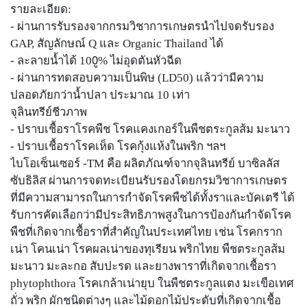
รายละเอียด:
- ผ่านการรับรองจากกรมวิชาการเกษตรนำไปจดรับรอง
GAP, สัญลักษณ์ Q และ Organic Thailand ได้
- ละลายน้ำได้ 100ู% ไม่อุดตันหัวฉีด
- ผ่านการทดสอบความเป็นพิษ (LD50) แล้วว่ามีความ
ปลอดภัยกว่าน้ำปลา ประมาณ 10 เท่า
จุลินทรีย์ชีวภาพ
- ปราบเชื้อราโรคพืช โรคแคงเกอร์ในพืชตระกูลส้ม มะนาว
- ปราบเชื้อราโรคเห็ด โรคกุ้งแห้งในพริก ฯลฯ
ไบโอเซ็นเซอร์ -TM คือ ผลิตภัณฑ์จากจุลินทรีย์ บาซิลลัส
ซับธิลิส ผ่านการจดทะเบียนรับรองโดยกรมวิชาการเกษตร
ที่มีความสามารถในการกำจัดโรคพืชได้ทั้งราและบัคเตรี ได้
รับการคัดเลือกว่ามีประสิทธิภาพสูงในการป้องกันกำจัดโรค
พืชที่เกิดจากเชื้อราที่สำคัญในประเทศไทย เช่น โรคกราก
เน่า โคนเน่า โรคผลเน่าของทุเรียน พริกไทย พืชตระกูลส้ม
มะนาว มะละกอ สับปะรด และยางพาราที่เกิดจากเชื้อรา
phytophthora โรคเกล้าเน่ายุบ ในพืชตระกูลแตง มะเขือเทศ
ถั่ว พริก ผักชนิดต่างๆ และไม้ดอกไม้ประดับที่เกิดจากเชื้อ