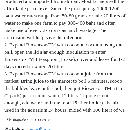
produced and imported from abroad. Most farmers sell the
affordable price level. Since the price per kg 1000-1200
baht water rates range from 50-80 grams or ml / 20 liters of
water to make one farm to pay 300-400 baht and often
make use of every 3-5 days as much wastage. The
expansion will help save the infection.
2. Expand Biosensor-TM with coconut, coconut using one
ball, open the lid ajar enough inoculation to enter
Biosensor-TM 1 teaspoon (1 case), cover and leave for 1-2
days mixed in water. 20 liters
3. Expand Biosensor-TM with coconut juice from the
market. Bring juice to the market to boil 5 minutes, scoop
the bubbles leave until cool, then put Biosensor-TM 5 tsp
(5 pack) per coconut water, 15 liters (If juice is not
enough, add water until the total 15. liter boiler), the air
used in the aquarium 24 hours, mixed with 100 liters of wa
แก้ไขข้อมูลเมื่อ 16 มี.ค. 61 09:30