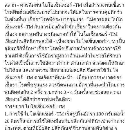
ฉลาก - ควรฉีดพ่น ไบโอเซ็นเซอร์ -TM เมื่อสำรวจพบเชื้อรา
โรคพืชตั้งแต่ยังระบาดไม่มากจะให้ผลในการควบคุมดีกว่า
ในช่วงที่พบเชื้อราโรคพืชระบาดรุนแรง - ไม่ควรผสม ไบโอ
เซ็นเซอร์ -TM กับสารป้องกันกำจัดเชื้อราในคราวเดียวกัน
เนื่องจากสารเคมีบางชนิดอาจทำให้ ไบโอเซ็นเซอร์ -TM
เสื่อมประสิทธิภาพลงได้ - เนื่องจาก ไบโอเซ็นเซอร์ -TM เป็น
จุลินทรีย์ที่รักษาเชื้อราโรคพืช จึงอาจทำงานช้ากว่าการใช้
ยาเคมี ดังนั้นการใช้อัตราสูงกว่าคำแนะนำไม่ช่วยให้รักษา
โรคได้เร็วขึ้นการใช้อัตราต่ำกว่าคำแนะนำ จะส่งผลให้รักษา
ไม่ได้ผล และทำความเสียหายแก่ผลผลิต จึงควรใช้ ไบโอ
เซ็นเซอร์ -TM ตามอัตราที่แนะนำ - เมื่อพบการระบาดของ
เชื้อรา โรคพืชรุนแรง ควรฉีดพ่นตามอัตราที่แนะนำโดยการ
พ่นติดต่อกัน 2 ครั้ง ระยะห่าง 3 - 4 วันครั้ง จะช่วยลดความ
เสียหายได้ดีกว่าการพ่นครั้งเดียว
การขยาย ไบโอเซ็นเซอร์ -TM
1. การใช้ ไบโอเซ็นเซอร์ -TM เร็จรูปในอัตรา 100 กรัมต่อน้ำ
20 ลิตรก็สามารถใช้ได้เหมือนกับผลิตภัณฑ์ที่นำเข้าจากต่าง
ประเทศ, ตามที่มีผู้ผลิต ผลิตภัณฑ์ชีวภาพสายพันธุ์ต่าง ๆ