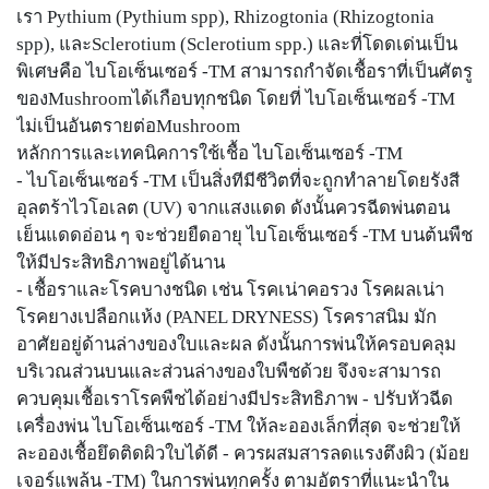
เรา Pythium (Pythium spp), Rhizogtonia (Rhizogtonia
spp), และSclerotium (Sclerotium spp.) และที่โดดเด่นเป็น
พิเศษคือ ไบโอเซ็นเซอร์ -TM สามารถกำจัดเชื้อราที่เป็นศัตรู
ของMushroomได้เกือบทุกชนิด โดยที่ ไบโอเซ็นเซอร์ -TM
ไม่เป็นอันตรายต่อMushroom
หลักการและเทคนิคการใช้เชื้อ ไบโอเซ็นเซอร์ -TM
- ไบโอเซ็นเซอร์ -TM เป็นสิ่งทีมีชีวิตที่จะถูกทำลายโดยรังสี
อุลตร้าไวโอเลต (UV) จากแสงแดด ดังนั้นควรฉีดพ่นตอน
เย็นแดดอ่อน ๆ จะช่วยยืดอายุ ไบโอเซ็นเซอร์ -TM บนต้นพืช
ให้มีประสิทธิภาพอยู่ได้นาน
- เชื้อราและโรคบางชนิด เช่น โรคเน่าคอรวง โรคผลเน่า
โรคยางเปลือกแห้ง (PANEL DRYNESS) โรคราสนิม มัก
อาศัยอยู่ด้านล่างของใบและผล ดังนั้นการพ่นให้ครอบคลุม
บริเวณส่วนบนและส่วนล่างของใบพืชด้วย จึงจะสามารถ
ควบคุมเชื้อเราโรคพืชได้อย่างมีประสิทธิภาพ - ปรับหัวฉีด
เครื่องพ่น ไบโอเซ็นเซอร์ -TM ให้ละอองเล็กที่สุด จะช่วยให้
ละอองเชื้อยึดติดผิวใบได้ดี - ควรผสมสารลดแรงตึงผิว (ม้อย
เจอร์แพล้น -TM) ในการพ่นทุกครั้ง ตามอัตราที่แนะนำใน