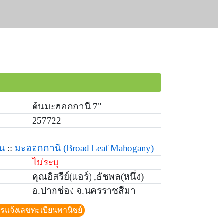
ต้นมะฮอกกานี 7"
257722
้น
::
มะฮอกกานี
(Broad Leaf Mahogany)
ไม่ระบุ
คุณอิสรีย์(แอร์) ,ธัชพล(หนึ่ง)
อ.ปากช่อง จ.นครราชสีมา
ีการแจ้งเลขทะเบียนพานิชย์