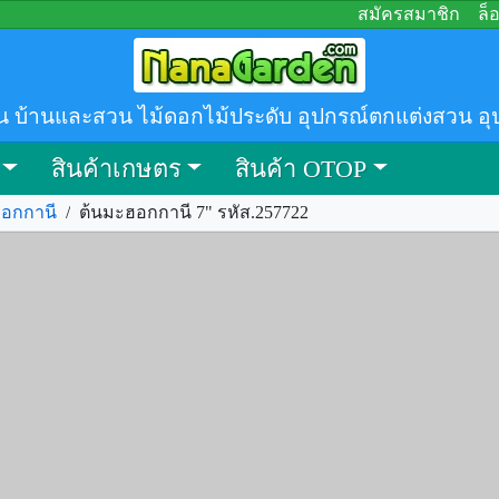
สมัครสมาชิก
ล็
น บ้านและสวน ไม้ดอกไม้ประดับ อุปกรณ์ตกแต่งสวน อุ
สินค้าเกษตร
สินค้า OTOP
อกกานี
/
ต้นมะฮอกกานี 7" รหัส.257722