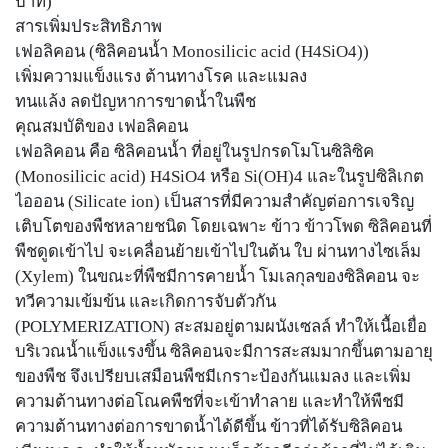
บาท)
สารเพิ่มประสิทธิภาพ
เฟอลิคอน (ซิลิคอนน้ำ Monosilicic acid (H4SiO4))
เพิ่มความแข็งแรง ต้านทางโรค และแมลง
ทนแล้ง ลดปัญหาการขาดน้ำในพืช
คุณสมบัติของ เฟอลิคอน
เฟอลิคอน คือ ซิลิคอนน้ำ ที่อยู่ในรูปกรดโมโนซิลิซิค
(Monosilicic acid) H4SiO4 หรือ Si(OH)4 และในรูปซิลิเกต
ไอออน (Silicate ion) เป็นสารที่มีความสำคัญต่อการเจริญ
เติบโตของพืชหลายชนิด โดยเฉพาะ ข้าว ข้าวโพด ซิลิคอนที่
พืชดูดเข้าไป จะเคลื่อนย้ายเข้าไปในต้น ใบ ผ่านทางไซเล็ม
(Xylem) ในขณะที่พืชมีการคายน้ำ โมเลกุลของซิลิคอน จะ
ทวีความเข้มข้น และเกิดการจับตัวกัน
(POLYMERIZATION) สะสมอยู่ตามผนังเซลล์ ทำให้เนื้อเยื่อ
บริเวณน้ำแข็งแรงขึ้น ซิลิคอนจะมีการสะสมมากขึ้นตามอายุ
ของพืช จึงเปรียบเสมือนพืชมีเกราะป้องกันแมลง และเพิ่ม
ความต้านทางต่อโณคพืชที่จะเข้าทำลาย และทำให้พืชมี
ความต้านทางต่อการขาดน้ำได้ดีขึ้น ข้าวที่ได้รับซิลิคอน