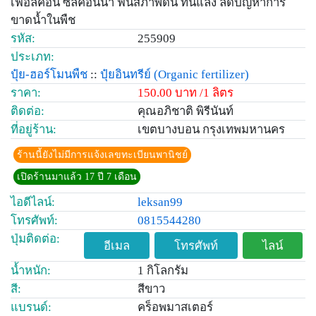
เฟอลิคอน ซิลิคอนน้ำ ฟื้นสภาพดิน ทนแล้ง ลดปัญหาการ
ขาดน้ำในพืช
รหัส:
255909
ประเภท:
ปุ๋ย-ฮอร์โมนพืช
::
ปุ๋ยอินทรีย์
(Organic fertilizer)
ราคา:
150.00 บาท /1 ลิตร
ติดต่อ:
คุณอภิชาติ พิรีนันท์
ที่อยู่ร้าน:
เขตบางบอน กรุงเทพมหานคร
ร้านนี้ยังไม่มีการแจ้งเลขทะเบียนพานิชย์
เปิดร้านมาแล้ว 17 ปี 7 เดือน
ไอดีไลน์:
leksan99
โทรศัพท์:
0815544280
ปุ่มติดต่อ:
อีเมล
โทรศัพท์
ไลน์
น้ำหนัก:
1 กิโลกรัม
สี:
สีขาว
แบรนด์:
คร็อพมาสเตอร์