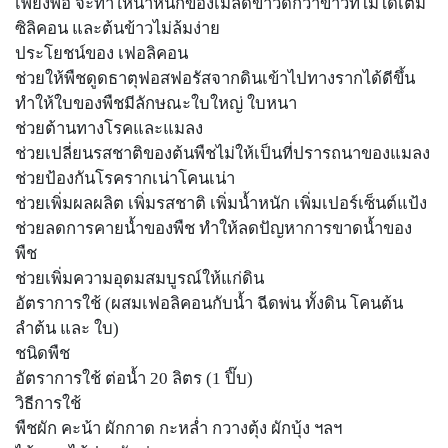
เพียงพอ จะทำให้น้ำหนักของเมล็ดข้าวดีกว่าข้าวที่ไม่ได้เติม
ซิลิคอน และต้นข้าวไม่ล้มง่าย
ประโยชน์ของ เฟอลิคอน
ช่วยให้พืชดูดธาตุฟอสฟอรัสจากดินเข้าไปทางรากได้ดีขึ้น
ทำให้ใบของพืชมีลักษณะใบใหญ่ ใบหนา
ช่วยต้านทางโรคและแมลง
ช่วยเปลี่ยนรสชาติของต้นพืชไม่ให้เป็นที่ปรารถนาของแมลง
ช่วยป้องกันโรครากเน่าโคนเน่า
ช่วยเพิ่มผลผลิต เพิ่มรสชาติ เพิ่มน้ำหนัก เพิ่มเปอร์เซ็นต์แป้ง
ช่วยลดการคายน้ำของพืช ทำให้ลดปัญหาการขาดน้ำของ
พืช
ช่วยเพิ่มความอุดมสมบูรณ์ให้แก่ดิน
อัตราการใช้ (ผสมเฟอลิคอนกับน้ำ ฉีดพ่น ทั้งดิน โคนต้น
ลำต้น และ ใบ)
ชนิดพืช
อัตราการใช้ ต่อน้ำ 20 ลิตร (1 ปิ๊บ)
วิธีการใช้
พืชผัก คะน้า ผักกาด กะหล่ำ กวางตุ้ง ผักบุ้ง ฯลฯ