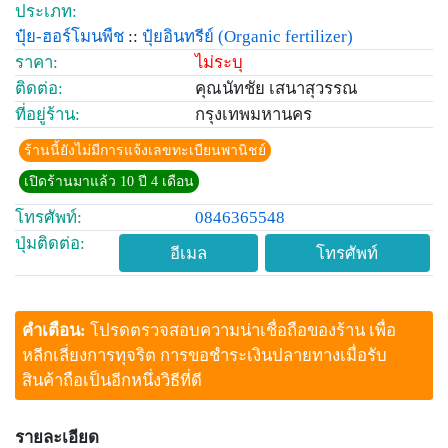
ประเภท:
ปุ๋ย-ฮอร์โมนพืช
::
ปุ๋ยอินทรีย์
(Organic fertilizer)
ราคา:
ไม่ระบุ
ติดต่อ:
คุณนัทชัย เสนาสุวรรณ
ที่อยู่ร้าน:
กรุงเทพมหานคร
ร้านนี้ยังไม่มีการแจ้งเลขทะเบียนพานิชย์
เปิดร้านมาแล้ว 10 ปี 4 เดือน
โทรศัพท์:
0846365548
ปุ่มติดต่อ:
อีเมล
โทรศัพท์
คำเตือน:
โปรดตรวจสอบความน่าเชื่อถือของร้าน เพื่อ
หลีกเลี่ยงการทุจริต การขอชำระเงินปลายทางเมื่อรับ
สินค้าถือเป็นอีกหนึ่งวิธีที่ดี
รายละเอียด