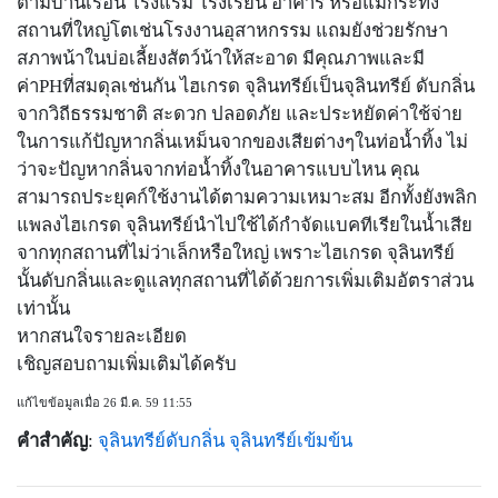
ตามบ้านเรือน โรงแรม โรงเรียน อาคาร หรือแม้กระทั่ง
สถานที่ใหญ่โตเช่นโรงงานอุสาหกรรม แถมยังช่วยรักษา
สภาพน้าในบ่อเลี้ยงสัตว์น้าให้สะอาด มีคุณภาพและมี
ค่าPHที่สมดุลเช่นกัน ไฮเกรด จุลินทรีย์เป็นจุลินทรีย์ ดับกลิ่น
จากวิถีธรรมชาติ สะดวก ปลอดภัย และประหยัดค่าใช้จ่าย
ในการแก้ปัญหากลิ่นเหม็นจากของเสียต่างๆในท่อน้ำทิ้ง ไม่
ว่าจะปัญหากลิ่นจากท่อน้ำทิ้งในอาคารแบบไหน คุณ
สามารถประยุคก์ใช้งานได้ตามความเหมาะสม อีกทั้งยังพลิก
แพลงไฮเกรด จุลินทรีย์นำไปใช้ได้กำจัดแบคทีเรียในน้ำเสีย
จากทุกสถานที่ไม่ว่าเล็กหรือใหญ่ เพราะไฮเกรด จุลินทรีย์
นั้นดับกลิ่นและดูแลทุกสถานที่ได้ด้วยการเพิ่มเติมอัตราส่วน
เท่านั้น
หากสนใจรายละเอียด
เชิญสอบถามเพิ่มเติมได้ครับ
แก้ไขข้อมูลเมื่อ 26 มี.ค. 59 11:55
คำสำคัญ
:
จุลินทรีย์ดับกลิ่น
จุลินทรีย์เข้มข้น