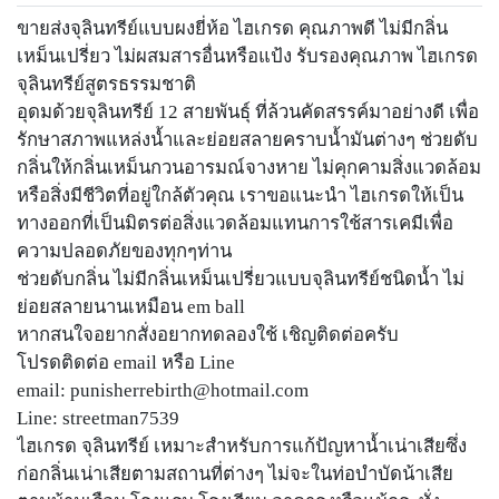
ขายส่งจุลินทรีย์แบบผงยี่ห้อ ไฮเกรด คุณภาพดี ไม่มีกลิ่น
เหม็นเปรี่ยว ไม่ผสมสารอื่นหรือแป้ง รับรองคุณภาพ ไฮเกรด
จุลินทรีย์สูตรธรรมชาติ
อุดมด้วยจุลินทรีย์ 12 สายพันธุ์ ที่ล้วนคัดสรรค์มาอย่างดี เพื่อ
รักษาสภาพแหล่งน้ำและย่อยสลายคราบน้ำมันต่างๆ ช่วยดับ
กลิ่นให้กลิ่นเหม็นกวนอารมณ์จางหาย ไม่คุกคามสิ่งแวดล้อม
หรือสิ่งมีชีวิตที่อยู่ใกล้ตัวคุณ เราขอแนะนำ ไฮเกรดให้เป็น
ทางออกที่เป็นมิตรต่อสิ่งแวดล้อมแทนการใช้สารเคมีเพื่อ
ความปลอดภัยของทุกๆท่าน
ช่วยดับกลิ่น ไม่มีกลิ่นเหม็นเปรี่ยวแบบจุลินทรีย์ชนิดนํ้า ไม่
ย่อยสลายนานเหมือน em ball
หากสนใจอยากสั่งอยากทดลองใช้ เชิญติดต่อครับ
โปรดติดต่อ email หรือ Line
email:
punisherrebirth@hotmail.com
Line: streetman7539
ไฮเกรด จุลินทรีย์ เหมาะสำหรับการแก้ปัญหาน้ำเน่าเสียซึ่ง
ก่อกลิ่นเน่าเสียตามสถานที่ต่างๆ ไม่จะในท่อบำบัดน้าเสีย