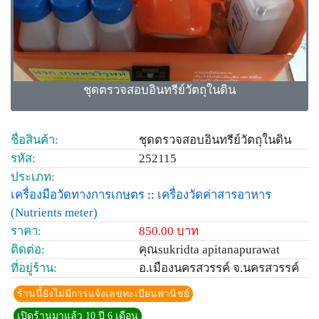
ชุดตรวจสอบอินทรีย์วัตถุในดิน
ชื่อสินค้า:
ชุดตรวจสอบอินทรีย์วัตถุในดิน
รหัส:
252115
ประเภท:
เครื่องมือวัดทางการเกษตร
::
เครื่องวัดค่าสารอาหาร
(Nutrients meter)
ราคา:
850.00 บาท
ติดต่อ:
คุณsukridta apitanapurawat
ที่อยู่ร้าน:
อ.เมืองนครสวรรค์ จ.นครสวรรค์
ร้านนี้ยังไม่มีการแจ้งเลขทะเบียนพานิชย์
เปิดร้านมาแล้ว 10 ปี 6 เดือน