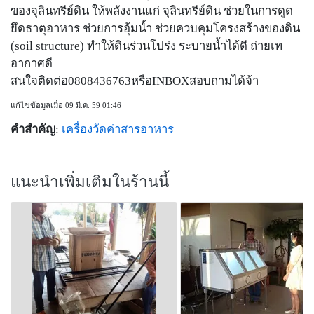
ของจุลินทรีย์ดิน ให้พลังงานแก่ จุลินทรีย์ดิน ช่วยในการดูด
ยึดธาตุอาหาร ช่วยการอุ้มน้ำ ช่วยควบคุมโครงสร้างของดิน
(soil structure) ทำให้ดินร่วนโปร่ง ระบายน้ำได้ดี ถ่ายเท
อากาศดี
สนใจติดต่อ0808436763หรือINBOXสอบถามได้จ้า
แก้ไขข้อมูลเมื่อ 09 มี.ค. 59 01:46
คำสำคัญ
:
เครื่องวัดค่าสารอาหาร
แนะนำเพิ่มเติมในร้านนี้