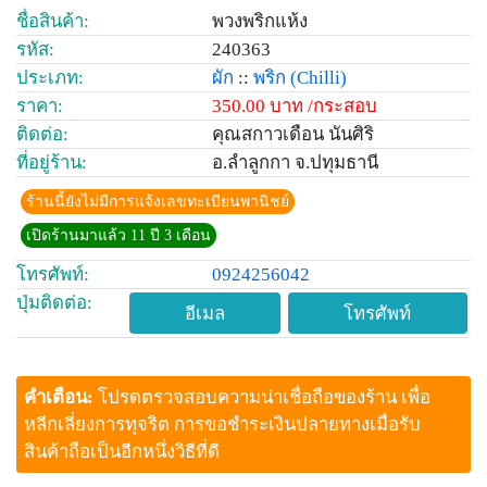
ชื่อสินค้า:
พวงพริกแห้ง
รหัส:
240363
ประเภท:
ผัก
::
พริก
(Chilli)
ราคา:
350.00 บาท /กระสอบ
ติดต่อ:
คุณสกาวเดือน นันศิริ
ที่อยู่ร้าน:
อ.ลำลูกกา จ.ปทุมธานี
ร้านนี้ยังไม่มีการแจ้งเลขทะเบียนพานิชย์
เปิดร้านมาแล้ว 11 ปี 3 เดือน
โทรศัพท์:
0924256042
ปุ่มติดต่อ:
อีเมล
โทรศัพท์
คำเตือน:
โปรดตรวจสอบความน่าเชื่อถือของร้าน เพื่อ
หลีกเลี่ยงการทุจริต การขอชำระเงินปลายทางเมื่อรับ
สินค้าถือเป็นอีกหนึ่งวิธีที่ดี