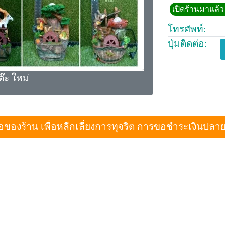
เปิดร้านมาแล้ว 
โทรศัพท์:
ปุ่มติดต่อ:
ต๊ะ ใหม่
งร้าน เพื่อหลีกเลี่ยงการทุจริต การขอชำระเงินปลายทางเม