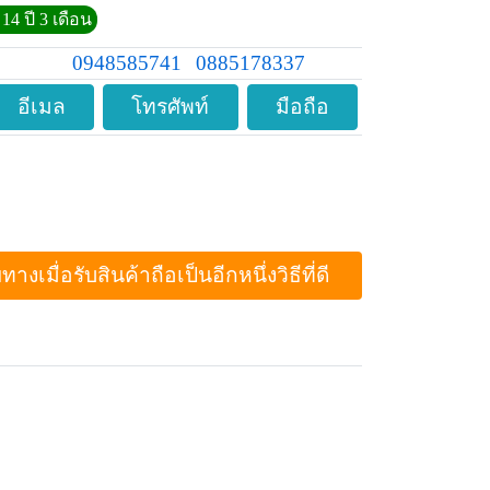
14 ปี 3 เดือน
0948585741
0885178337
อีเมล
โทรศัพท์
มือถือ
ื่อรับสินค้าถือเป็นอีกหนึ่งวิธีที่ดี