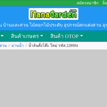
สมัครสมาชิก
ล็
น บ้านและสวน ไม้ดอกไม้ประดับ อุปกรณ์ตกแต่งสวน อุ
สินค้าเกษตร
สินค้า OTOP
งสวน
/
ม่านน้ำ
/
น้ำล้นตั้งโต๊ะ ใหม่ รหัส.228994