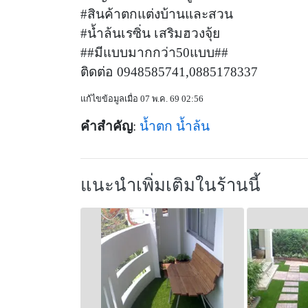
#สินค้าตกแต่งบ้านและสวน
#น้ำล้นเรซิ่น เสริมฮวงจุ้ย
##มีแบบมากกว่า50แบบ##
ติดต่อ 0948585741,0885178337
แก้ไขข้อมูลเมื่อ 07 พ.ค. 69 02:56
คำสำคัญ
:
น้ำตก
น้ำล้น
แนะนำเพิ่มเติมในร้านนี้