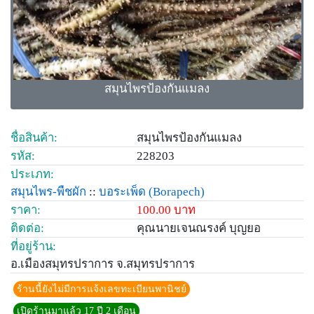
สมุนไพรป้องกันแมลง
ชื่อสินค้า:
สมุนไพรป้องกันแมลง
รหัส:
228203
ประเภท:
สมุนไพร-พืชผัก
::
บอระเพ็ด
(Borapech)
ราคา:
100.00 บาท
ติดต่อ:
คุณนายเจนณรงค์ บุญยอ
ที่อยู่ร้าน:
อ.เมืองสมุทรปราการ จ.สมุทรปราการ
ร้านนี้ยังไม่มีการแจ้งเลขทะเบียนพานิชย์
เปิดร้านมาแล้ว 17 ปี 2 เดือน