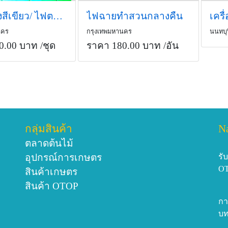
LED แสงสีเขียว/ ไฟตกหมึก/ LED ฟรัคไลท์ แสงสีเขียว
ไฟฉายทำสวนกลางคืน
นคร
กรุงเทพมหานคร
นนทบุร
0.00 บาท
/ชุด
ราคา 180.00 บาท
/อัน
กลุ่มสินค้า
N
ตลาดต้นไม้
อุปกรณ์การเกษตร
รั
O
สินค้าเกษตร
สินค้า OTOP
กา
บท