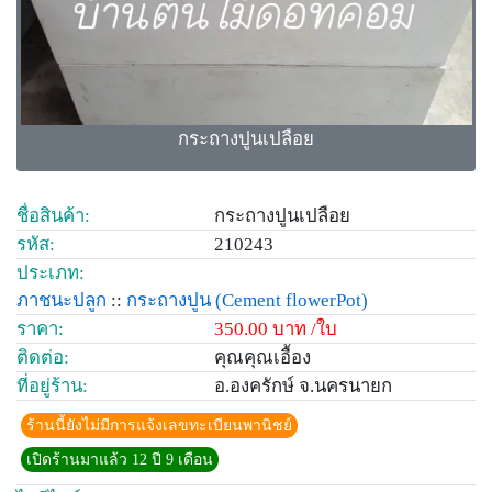
กระถางปูนเปลือย
ชื่อสินค้า:
กระถางปูนเปลือย
รหัส:
210243
ประเภท:
ภาชนะปลูก
::
กระถางปูน
(Cement flowerPot)
ราคา:
350.00 บาท /ใบ
ติดต่อ:
คุณคุณเอื้อง
ที่อยู่ร้าน:
อ.องครักษ์ จ.นครนายก
ร้านนี้ยังไม่มีการแจ้งเลขทะเบียนพานิชย์
เปิดร้านมาแล้ว 12 ปี 9 เดือน