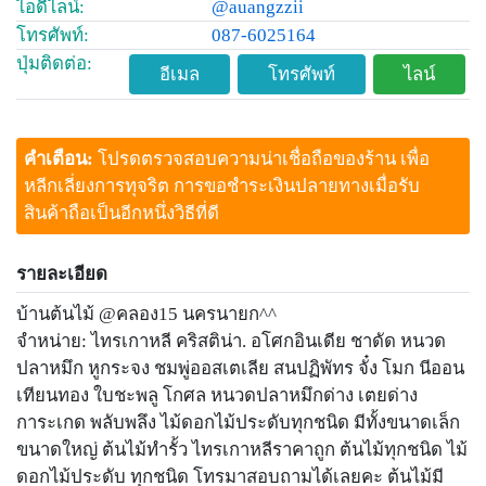
ไอดีไลน์:
@auangzzii
โทรศัพท์:
087-6025164
ปุ่มติดต่อ:
อีเมล
โทรศัพท์
ไลน์
คำเตือน:
โปรดตรวจสอบความน่าเชื่อถือของร้าน เพื่อ
หลีกเลี่ยงการทุจริต การขอชำระเงินปลายทางเมื่อรับ
สินค้าถือเป็นอีกหนึ่งวิธีที่ดี
รายละเอียด
บ้านต้นไม้ @คลอง15 นครนายก^^
จำหน่าย: ไทรเกาหลี คริสติน่า. อโศกอินเดีย ชาดัด หนวด
ปลาหมึก หูกระจง ชมพู่ออสเตเลีย สนปฏิพัทร จั๋ง โมก นีออน
เทียนทอง ใบชะพลู โกศล หนวดปลาหมึกด่าง เตยด่าง
การะเกด พลับพลึง ไม้ดอกไม้ประดับทุกชนิด มีทั้งขนาดเล็ก
ขนาดใหญ่ ต้นไม้ทำรั้ว ไทรเกาหลีราคาถูก ต้นไม้ทุกชนิด ไม้
ดอกไม้ประดับ ทุกชนิด โทรมาสอบถามได้เลยคะ ต้นไม้มี