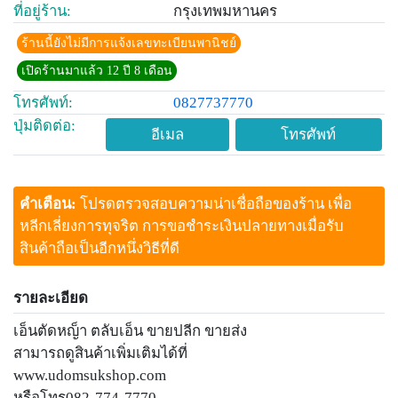
ที่อยู่ร้าน:
กรุงเทพมหานคร
ร้านนี้ยังไม่มีการแจ้งเลขทะเบียนพานิชย์
เปิดร้านมาแล้ว 12 ปี 8 เดือน
โทรศัพท์:
0827737770
ปุ่มติดต่อ:
อีเมล
โทรศัพท์
คำเตือน:
โปรดตรวจสอบความน่าเชื่อถือของร้าน เพื่อ
หลีกเลี่ยงการทุจริต การขอชำระเงินปลายทางเมื่อรับ
สินค้าถือเป็นอีกหนึ่งวิธีที่ดี
รายละเอียด
เอ็นตัดหญ็า ตลับเอ็น ขายปลีก ขายส่ง
สามารถดูสินค้าเพิ่มเติมได้ที่
www.udomsukshop.com
หรือโทร082-774-7770