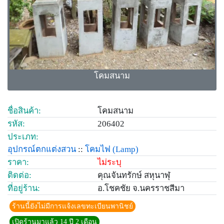
โคมสนาม
ชื่อสินค้า:
โคมสนาม
รหัส:
206402
ประเภท:
อุปกรณ์ตกแต่งสวน
::
โคมไฟ
(Lamp)
ราคา:
ไม่ระบุ
ติดต่อ:
คุณจันทรักษ์ สหุนาฬุ
ที่อยู่ร้าน:
อ.โชคชัย จ.นครราชสีมา
ร้านนี้ยังไม่มีการแจ้งเลขทะเบียนพานิชย์
เปิดร้านมาแล้ว 14 ปี 2 เดือน