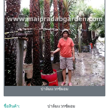
ปาล์มเเวกซ์ผอม
ชื่อสินค้า:
ปาล์มเเวกซ์ผอม