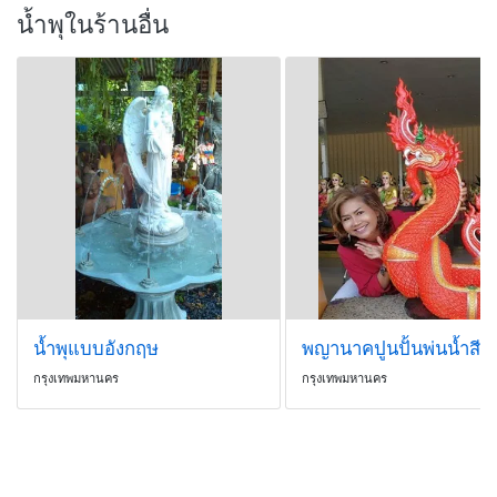
น้ำพุในร้านอื่น
น้ำพุแบบอังกฤษ
พญานาคปูนปั้นพ่นน้ำสีแ
กรุงเทพมหานคร
กรุงเทพมหานคร