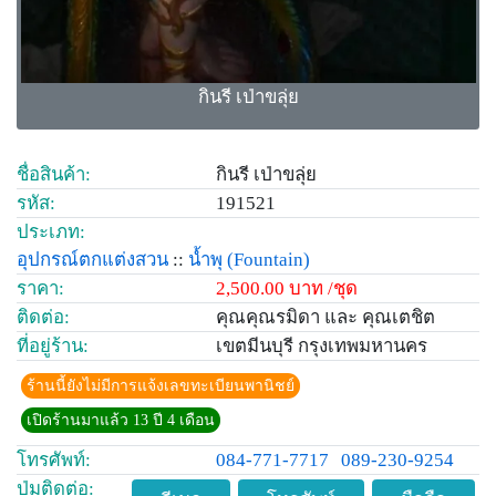
กินรี เป่าขลุ่ย
ชื่อสินค้า:
กินรี เป่าขลุ่ย
รหัส:
191521
ประเภท:
อุปกรณ์ตกแต่งสวน
::
น้ำพุ
(Fountain)
ราคา:
2,500.00 บาท /ชุด
ติดต่อ:
คุณคุณรมิดา และ คุณเตชิต
ที่อยู่ร้าน:
เขตมีนบุรี กรุงเทพมหานคร
ร้านนี้ยังไม่มีการแจ้งเลขทะเบียนพานิชย์
เปิดร้านมาแล้ว 13 ปี 4 เดือน
โทรศัพท์:
084-771-7717
089-230-9254
ปุ่มติดต่อ: