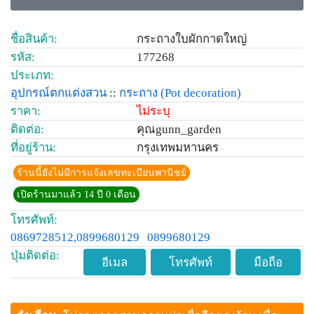
ชื่อสินค้า:
กระถางใบผักกาดใหญ่
รหัส:
177268
ประเภท:
อุปกรณ์ตกแต่งสวน
::
กระถาง
(Pot decoration)
ราคา:
ไม่ระบุ
ติดต่อ:
คุณgunn_garden
ที่อยู่ร้าน:
กรุงเทพมหานคร
ร้านนี้ยังไม่มีการแจ้งเลขทะเบียนพานิชย์
เปิดร้านมาแล้ว 14 ปี 0 เดือน
โทรศัพท์:
0869728512,0899680129
0899680129
ปุ่มติดต่อ:
อีเมล
โทรศัพท์
มือถือ