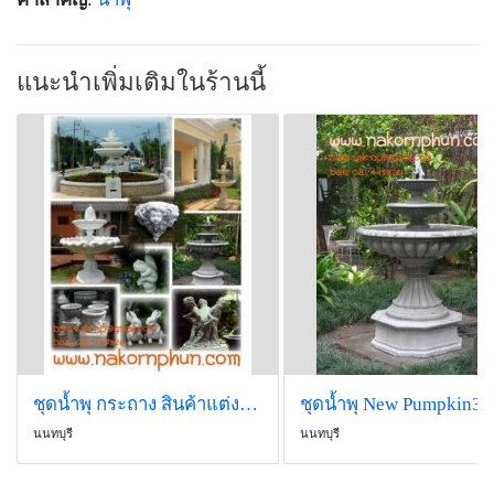
แนะนำเพิ่มเติมในร้านนี้
ชุดน้ำพุ กระถาง สินค้าแต่งสวน บัวปูนปั้น GRC 01
นนทบุรี
นนทบุรี