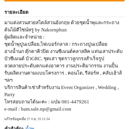
รายละเอียด
มาแต่งสวนสวยสไตล์สวนอังกฤษ ด้วยชุดน้ำพุและกระถาง
ต้นไม้ดีไซน์หรู by Nakornphun
ผู้ผลิตและจำหน่าย :
ชุดน้ำพุปูนเปลือย,ไฟเบอร์กลาส / กระถางปูนเปลือย
อ่างน้ำนก ตุ๊กตาคิวปิด งานซีเมนต์คลาสสิค แท่นเสาประดับ
บัวซีเมนต์ บัวGRC. ชุดเสา ชุดราวลูกกรงสำเร็จรูป
ลวดลายประดับตกแต่งอาคาร งานประติมากรรม งานปั้น
รับผลิตงานตามแบบโครงการ , คอนโด, รีสอร์ท , คลับเฮ้าส์
ฯลฯ
บริการสินค้าเช่าสำหรับงาน Event Organizer , Wedding ,
Party
โทรสอบถามได้นะคะ : แบ๋ม 081-4479261
e-mail :
bam.sale.np@gmail.com
แก้ไขข้อมูลเมื่อ 27 ก.ย. 55 11:54
คำสำคัญ
:
น้ำพุ