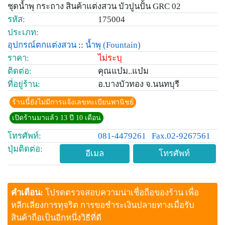
ชุดน้ำพุ กระถาง สินค้าแต่งสวน บัวปูนปั้น GRC 02
รหัส:
175004
ประเภท:
อุปกรณ์ตกแต่งสวน
::
น้ำพุ
(Fountain)
ราคา:
ไม่ระบุ
ติดต่อ:
คุณแบ๋ม..แบ๋ม
ที่อยู่ร้าน:
อ.บางบัวทอง จ.นนทบุรี
ร้านนี้ยังไม่มีการแจ้งเลขทะเบียนพานิชย์
เปิดร้านมาแล้ว 13 ปี 10 เดือน
โทรศัพท์:
081-4479261
Fax.02-9267561
ปุ่มติดต่อ:
อีเมล
โทรศัพท์
คำเตือน:
โปรดตรวจสอบความน่าเชื่อถือของร้าน เพื่อ
หลีกเลี่ยงการทุจริต การขอชำระเงินปลายทางเมื่อรับ
สินค้าถือเป็นอีกหนึ่งวิธีที่ดี